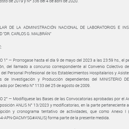
osto de 2019 y Nº 336 del 4 de abril de 2020.
ULAR DE LA ADMINISTRACIÓN NACIONAL DE LABORATORIOS E INS
D “DR. CARLOS G. MALBRÁN”
:
 1° — Prorrogase hasta el día 9 de mayo del 2023 a las 23:59 hs., el p
ión, del llamado a concurso correspondiente al Convenio Colectivo d
l del Personal Profesional de los Establecimientos Hospitalarios y Asiste
tos de Investigación y Producción dependientes del MINISTERIO D
do por Decreto N° 1133 del 25 de agosto de 2009.
 2° — Modifíquese las Bases de las Convocatorias aprobadas por el Ar
sposición ANLIS N° 13/2023 y modificatorias, en la parte perteneciente a
ripción y cronograma tentativo de actividades, que como Anexo I (
4-APN-DACMYSG#ANLIS) forma parte de la presente medida.