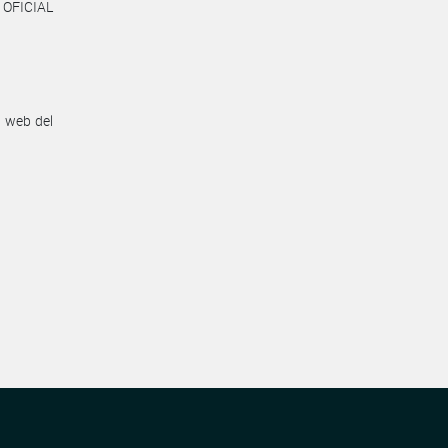
 OFICIAL
n web del