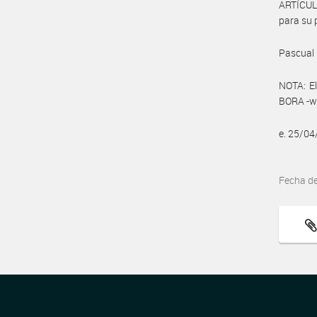
ARTÍCUL
para su 
Pascual 
NOTA: El
BORA -ww
e. 25/0
Fecha d