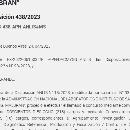
BRÁN”
sición 438/2023
3-438-APN-ANLIS#MS
de Buenos Aires, 24/04/2023
el EX-2022-06150349- -APN-DACMYSG#ANLIS, las Disposicione
23 y N° 93/2023, y
ERANDO:
ante la Disposición ANLIS N° 13/2023, modificada por su similar N° 93
 de la ADMINISTRACIÓN NACIONAL DE LABORATORIOS E INSTITUSO DE SA
. MALBRAN”, procedió a efectuar el llamado a concurso mediante conv
 de DOSCIENTOS DIECIOCHO (218) cargos y mediante Convocatoria
IS (16) cargos, correspondientes al Agrupamiento Investigación Ci
a, Diagnóstico Referencial, Producción y Fiscalización / Control del