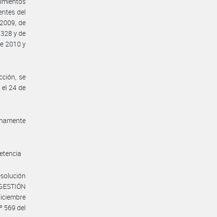
imientos
entes del
2009, de
2328 y de
e 2010 y
cción, se
 el 24 de
unamente
etencia
esolución
 GESTIÓN
iciembre
º 569 del