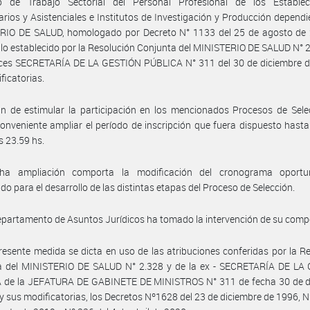
vo de Trabajo Sectorial del Personal Profesional de los Establec
arios y Asistenciales e Institutos de Investigación y Producción dependi
RIO DE SALUD, homologado por Decreto N° 1133 del 25 de agosto de 
lo establecido por la Resolución Conjunta del MINISTERIO DE SALUD N° 
nces SECRETARÍA DE LA GESTIÓN PÚBLICA N° 311 del 30 de diciembre d
ficatorias.
in de estimular la participación en los mencionados Procesos de Sele
onveniente ampliar el período de inscripción que fuera dispuesto hasta
as 23.59 hs.
ha ampliación comporta la modificación del cronograma oport
ido para el desarrollo de las distintas etapas del Proceso de Selección.
epartamento de Asuntos Jurídicos ha tomado la intervención de su comp
resente medida se dicta en uso de las atribuciones conferidas por la R
a del MINISTERIO DE SALUD N° 2.328 y de la ex - SECRETARÍA DE LA
 de la JEFATURA DE GABINETE DE MINISTROS N° 311 de fecha 30 de d
y sus modificatorias, los Decretos Nº1628 del 23 de diciembre de 1996, N