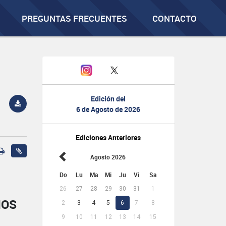
PREGUNTAS FRECUENTES
CONTACTO
Edición del
6 de Agosto de 2026
Ediciones Anteriores
Agosto 2026
Do
Lu
Ma
Mi
Ju
Vi
Sa
26
27
28
29
30
31
1
IOS
2
3
4
5
6
7
8
9
10
11
12
13
14
15