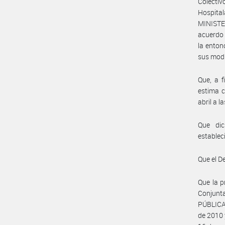
Colecti
Hospital
MINISTE
acuerdo 
la ento
sus modi
Que, a f
estima c
abril a l
Que dic
establec
Que el D
Que la p
Conjunt
PÚBLICA
de 2010 