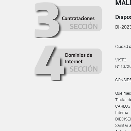
MAL
Dispo
DI-202
Ciudad 
VISTO 
N° 13/20
CONSID
Que medi
Titular
CARLOS G
Interna
DIECISÉ
Sanitari