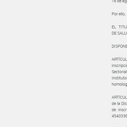
16 de ag
Por ello,
EL TIT
DE SALU
DISPONE
ARTÍCULO
inscripc
Sectoria
Institu
homologa
ARTÍCULO
de la Di
de insc
4540336