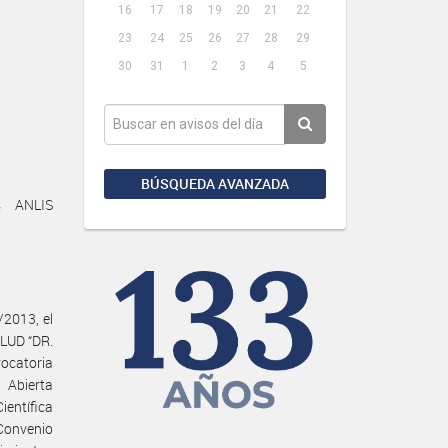
16
17
18
19
20
21
22
23
24
25
26
27
28
29
30
31
1
2
3
4
5
BÚSQUEDA AVANZADA
s ANLIS
/2013, el
LUD “DR.
ocatoria
 Abierta
entífica
 Convenio