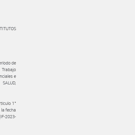
TITUTOS
eríodo de
e Trabajo
nciales e
E SALUD,
tículo 1°
 la fecha
IF-2023-