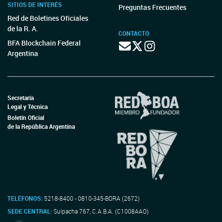
SITIOS DE INTERÉS
Preguntas Frecuentes
Red de Boletines Oficiales
de la R. A.
CONTACTO
BFA Blockchain Federal
Argentina
Secretaría
Legal y Técnica
Boletín Oficial
de la República Argentina
TELÉFONOS:
5218-8400 - 0810-345-BORA (2672)
SEDE CENTRAL:
Suipacha 767, C.A.B.A. (C1008AAO)