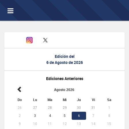
Toggle
navigation
Edición del
6 de Agosto de 2026
Ediciones Anteriores
Agosto 2026
Do
Lu
Ma
Mi
Ju
Vi
Sa
26
27
28
29
30
31
1
2
3
4
5
6
7
8
9
10
11
12
13
14
15