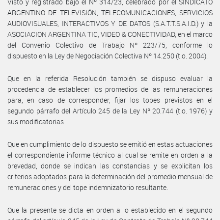
Visto y registrado bajo el Nº 314/23, celebrado por el SINDICATO
ARGENTINO DE TELEVISIÓN, TELECOMUNICACIONES, SERVICIOS
AUDIOVISUALES, INTERACTIVOS Y DE DATOS (S.A.T.T.S.A.I.D.) y la
ASOCIACION ARGENTINA TIC, VIDEO & CONECTIVIDAD, en el marco
del Convenio Colectivo de Trabajo Nº 223/75, conforme lo
dispuesto en la Ley de Negociación Colectiva Nº 14.250 (t.o. 2004).
Que en la referida Resolución también se dispuso evaluar la
procedencia de establecer los promedios de las remuneraciones
para, en caso de corresponder, fijar los topes previstos en el
segundo párrafo del Artículo 245 de la Ley Nº 20.744 (t.o. 1976) y
sus modificatorias.
Que en cumplimiento de lo dispuesto se emitió en estas actuaciones
el correspondiente informe técnico al cual se remite en orden a la
brevedad, donde se indican las constancias y se explicitan los
criterios adoptados para la determinación del promedio mensual de
remuneraciones y del tope indemnizatorio resultante.
Que la presente se dicta en orden a lo establecido en el segundo