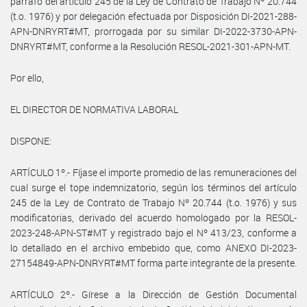
párrafo del artículo 245 de la Ley de Contrato de Trabajo Nº 20.744
(t.o. 1976) y por delegación efectuada por Disposición DI-2021-288-
APN-DNRYRT#MT, prorrogada por su similar DI-2022-3730-APN-
DNRYRT#MT, conforme a la Resolución RESOL-2021-301-APN-MT.
Por ello,
EL DIRECTOR DE NORMATIVA LABORAL
DISPONE:
ARTÍCULO 1º.- Fíjase el importe promedio de las remuneraciones del
cual surge el tope indemnizatorio, según los términos del artículo
245 de la Ley de Contrato de Trabajo Nº 20.744 (t.o. 1976) y sus
modificatorias, derivado del acuerdo homologado por la RESOL-
2023-248-APN-ST#MT y registrado bajo el Nº 413/23, conforme a
lo detallado en el archivo embebido que, como ANEXO DI-2023-
27154849-APN-DNRYRT#MT forma parte integrante de la presente.
ARTÍCULO 2º.- Gírese a la Dirección de Gestión Documental