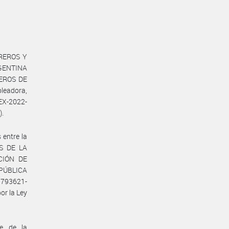
BREROS Y
GENTINA
DEROS DE
leadora,
X-2022-
).
 entre la
S DE LA
ACIÓN DE
PÚBLICA
1793621-
r la Ley
te de la