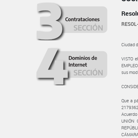
Resol
RESOL
Ciudad 
VISTO e
EMPLEO Y
sus modif
CONSID
Que a p
217936
Acuerdo 
UNIÓN 
REPÚBLI
CÁMARA