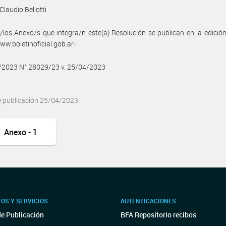
Claudio Bellotti
/los Anexo/s que integra/n este(a) Resolución se publican en la edició
w.boletinoficial.gob.ar-
4/2023 N° 28029/23 v. 25/04/2023
e publicación 25/04/2023
Anexo - 1
OS Y SERVICIOS
AUTENTICACIONES
de Publicación
BFA Repositorio recibos