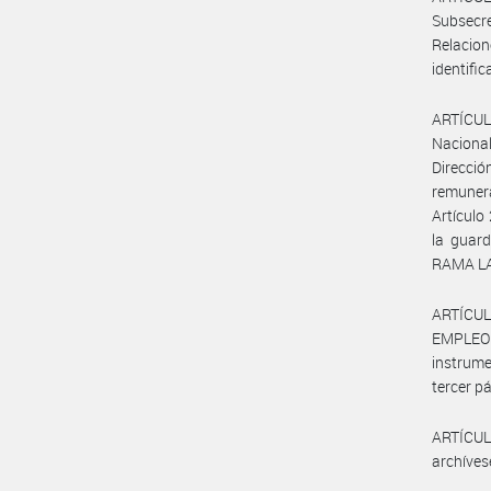
Subsecr
Relacion
identific
ARTÍCULO
Nacional
Direcció
remunera
Artículo
la guard
RAMA L
ARTÍCUL
EMPLEO 
instrume
tercer pá
ARTÍCULO
archíves