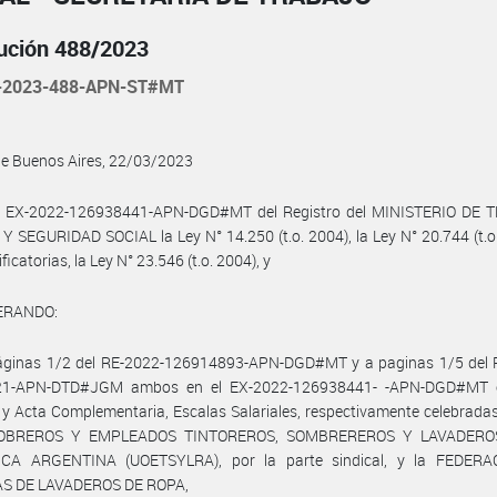
ución 488/2023
-2023-488-APN-ST#MT
de Buenos Aires, 22/03/2023
l EX-2022-126938441-APN-DGD#MT del Registro del MINISTERIO DE 
 SEGURIDAD SOCIAL la Ley N° 14.250 (t.o. 2004), la Ley N° 20.744 (t.o
icatorias, la Ley N° 23.546 (t.o. 2004), y
ERANDO:
áginas 1/2 del RE-2022-126914893-APN-DGD#MT y a paginas 1/5 del 
21-APN-DTD#JGM ambos en el EX-2022-126938441- -APN-DGD#MT o
y Acta Complementaria, Escalas Salariales, respectivamente celebradas
OBREROS Y EMPLEADOS TINTOREROS, SOMBREREROS Y LAVADERO
CA ARGENTINA (UOETSYLRA), por la parte sindical, y la FEDER
S DE LAVADEROS DE ROPA,