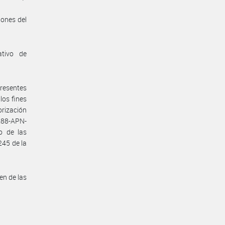
iones del
ativo de
presentes
los fines
orización
288-APN-
o de las
245 de la
en de las