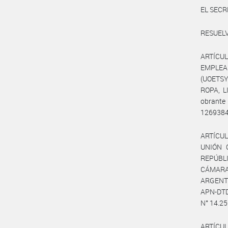
EL SECR
RESUELV
ARTÍCUL
EMPLEA
(UOETSY
ROPA, L
obrant
12693844
ARTÍCULO
UNIÓN 
REPÚBLI
CÁMARA
ARGENTI
APN-DTD
N° 14.250
ARTÍCUL