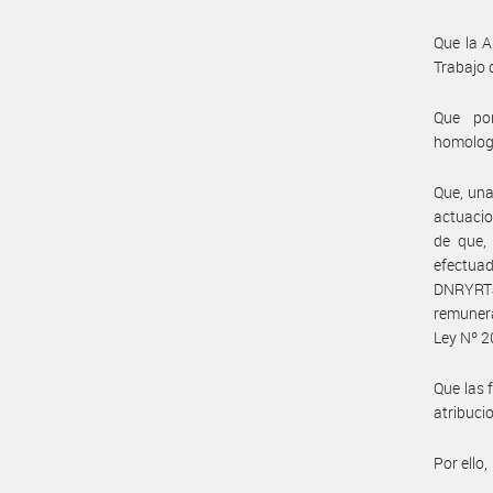
Que la A
Trabajo 
Que por
homolog
Que, una
actuacio
de que, 
efectua
DNRYRT#
remunera
Ley Nº 2
Que las 
atribuci
Por ello,