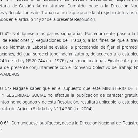
etaria de Gestión Administrativa. Cumplido, pase a la Dirección Nac
es y Regulaciones del Trabajo a fin de que proceda al registro de los ins
ados en el artículo 1° y 2° de la presente Resolución.
 4°.- Notifíquese a las partes signatarias. Posteriormente, pase a la 
 de Relaciones y Regulaciones del Trabajo, a los fines de que a tra
n de Normativa Laboral se evalúe la procedencia de fijar el promedi
ciones, del cual surge el tope indemnizatorio, de acuerdo a lo establec
 245 de la Ley Nº 20.744 (t.o. 1976) y sus modificatorias. Finalmente, pr
a del presente conjuntamente con el Convenio Colectivo de Trabajo N
AVADEROS
O 5°.- Hágase saber que en el supuesto que este MINISTERIO DE 
Y SEGURIDAD SOCIAL no efectúe la publicación de carácter gratuit
ntos homologados y de esta Resolución, resultará aplicable lo establec
rrafo del Artículo 5 de la Ley N° 14.250 (t.o. 2004).
 6º.- Comuníquese, publíquese, dése a la Dirección Nacional del Registro 
e.