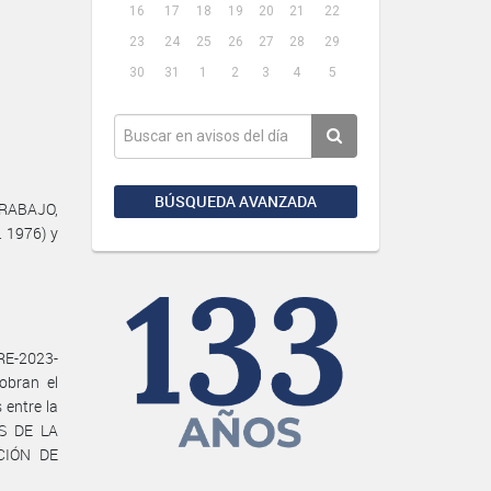
16
17
18
19
20
21
22
23
24
25
26
27
28
29
30
31
1
2
3
4
5
BÚSQUEDA AVANZADA
TRABAJO,
. 1976) y
RE-2023-
bran el
 entre la
S DE LA
ACIÓN DE