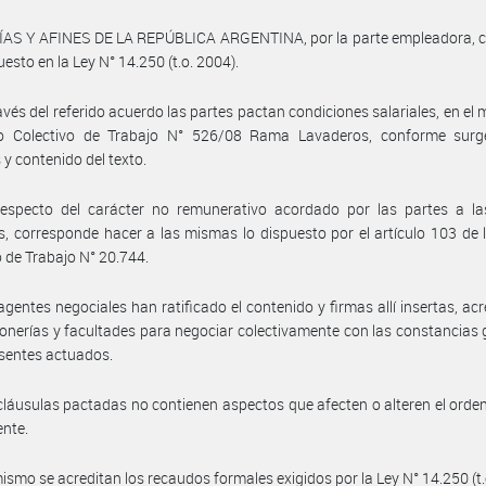
ÍAS Y AFINES DE LA REPÚBLICA ARGENTINA, por la parte empleadora, 
uesto en la Ley N° 14.250 (t.o. 2004).
avés del referido acuerdo las partes pactan condiciones salariales, en el 
o Colectivo de Trabajo N° 526/08 Rama Lavaderos, conforme surg
 y contenido del texto.
respecto del carácter no remunerativo acordado por las partes a l
, corresponde hacer a las mismas lo dispuesto por el artículo 103 de 
 de Trabajo N° 20.744.
agentes negociales han ratificado el contenido y firmas allí insertas, ac
onerías y facultades para negociar colectivamente con las constancias
esentes actuados.
cláusulas pactadas no contienen aspectos que afecten o alteren el ord
ente.
ismo se acreditan los recaudos formales exigidos por la Ley N° 14.250 (t.