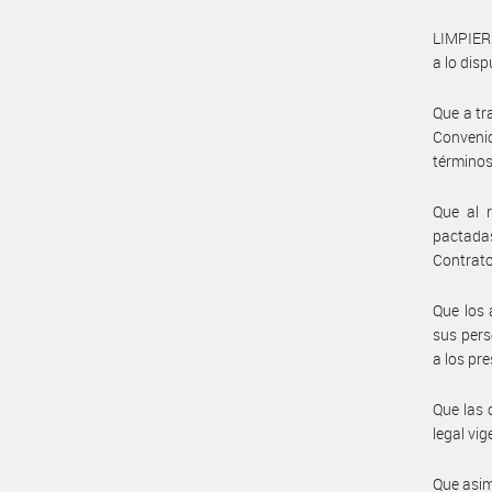
LIMPIER
a lo disp
Que a tr
Conveni
términos
Que al 
pactadas
Contrato
Que los 
sus pers
a los pr
Que las 
legal vig
Que asim