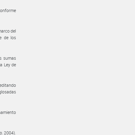
conforme
marco del
e de los
as sumas
la Ley de
reditando
 glosadas
enamiento
o. 2004).