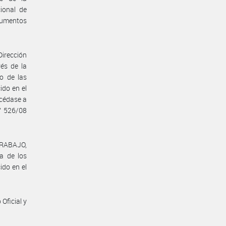
ional de
trumentos
Dirección
vés de la
o de las
ido en el
océdase a
° 526/08
TRABAJO,
a de los
ido en el
Oficial y