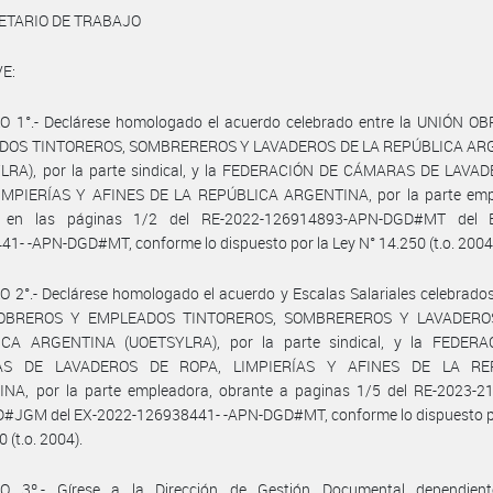
ETARIO DE TRABAJO
E:
O 1°.- Declárese homologado el acuerdo celebrado entre la UNIÓN O
DOS TINTOREROS, SOMBREREROS Y LAVADEROS DE LA REPÚBLICA AR
LRA), por la parte sindical, y la FEDERACIÓN DE CÁMARAS DE LAVA
IMPIERÍAS Y AFINES DE LA REPÚBLICA ARGENTINA, por la parte emp
e en las páginas 1/2 del RE-2022-126914893-APN-DGD#MT del E
1- -APN-DGD#MT, conforme lo dispuesto por la Ley N° 14.250 (t.o. 2004
 2°.- Declárese homologado el acuerdo y Escalas Salariales celebrados
OBREROS Y EMPLEADOS TINTOREROS, SOMBREREROS Y LAVADERO
CA ARGENTINA (UOETSYLRA), por la parte sindical, y la FEDER
S DE LAVADEROS DE ROPA, LIMPIERÍAS Y AFINES DE LA RE
NA, por la parte empleadora, obrante a paginas 1/5 del RE-2023-2
#JGM del EX-2022-126938441- -APN-DGD#MT, conforme lo dispuesto po
 (t.o. 2004).
O 3º.- Gírese a la Dirección de Gestión Documental dependien