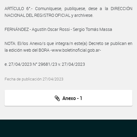
ARTÍCULO 6°.- Comuníquese, publíquese, dese a la DIRECCIÓN
NACIONAL DEL REGISTRO OFICIAL y archívese.
FERNÁNDEZ - Agustín Oscar Rossi - Sergio Tomás Massa
NOTA: El/los Anexo/s que integra/n este(a) Decreto se publican en
la edición web del BORA -www.boletinoficial.gob.ar-
e. 27/04/2023 N° 29681/23 v. 27/04/2023
Fecha de publicación 27/04/2023
Anexo - 1