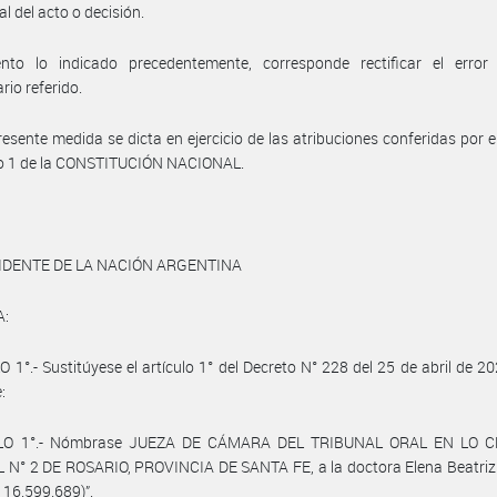
l del acto o decisión.
nto lo indicado precedentemente, corresponde rectificar el error 
rio referido.
resente medida se dicta en ejercicio de las atribuciones conferidas por el
so 1 de la CONSTITUCIÓN NACIONAL.
IDENTE DE LA NACIÓN ARGENTINA
A:
 1°.- Sustitúyese el artículo 1° del Decreto N° 228 del 25 de abril de 20
:
ULO 1°.- Nómbrase JUEZA DE CÁMARA DEL TRIBUNAL ORAL EN LO C
 N° 2 DE ROSARIO, PROVINCIA DE SANTA FE, a la doctora Elena Beatriz
º 16.599.689)”.