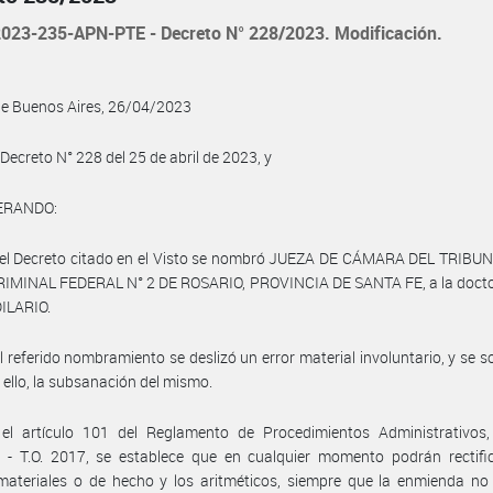
023-235-APN-PTE - Decreto N° 228/2023. Modificación.
de Buenos Aires, 26/04/2023
 Decreto N° 228 del 25 de abril de 2023, y
ERANDO:
 el Decreto citado en el Visto se nombró JUEZA DE CÁMARA DEL TRIBU
RIMINAL FEDERAL N° 2 DE ROSARIO, PROVINCIA DE SANTA FE, a la docto
DILARIO.
l referido nombramiento se deslizó un error material involuntario, y se sol
e ello, la subsanación del mismo.
el artículo 101 del Reglamento de Procedimientos Administrativos,
 - T.O. 2017, se establece que en cualquier momento podrán rectific
materiales o de hecho y los aritméticos, siempre que la enmienda no 