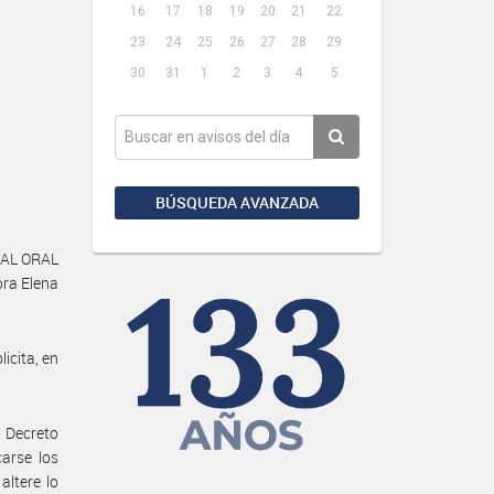
16
17
18
19
20
21
22
23
24
25
26
27
28
29
30
31
1
2
3
4
5
BÚSQUEDA AVANZADA
NAL ORAL
ra Elena
icita, en
 Decreto
arse los
altere lo