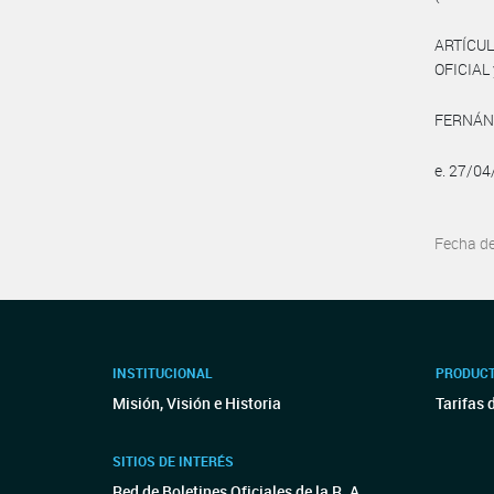
ARTÍCUL
OFICIAL 
FERNÁNDE
e. 27/0
Fecha d
INSTITUCIONAL
PRODUCT
Misión, Visión e Historia
Tarifas 
SITIOS DE INTERÉS
Red de Boletines Oficiales de la R. A.