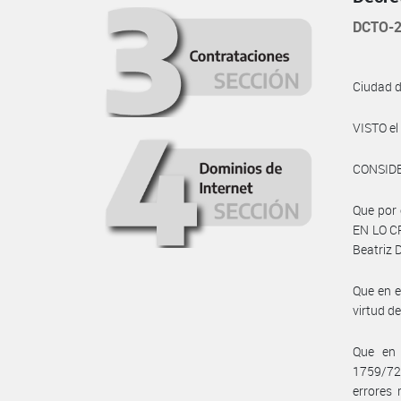
DCTO-2
Ciudad 
VISTO el
CONSID
Que por
EN LO C
Beatriz 
Que en e
virtud d
Que en 
1759/72
errores 