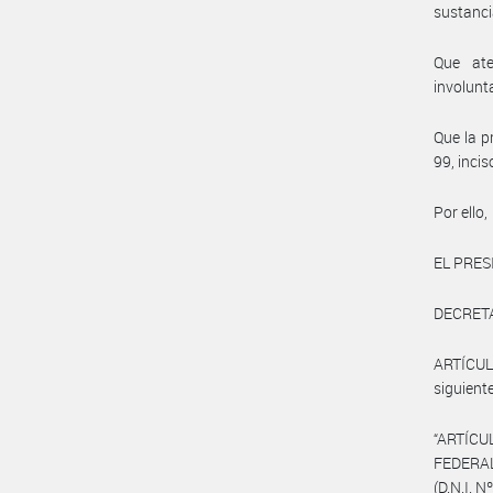
sustancia
Que ate
involunta
Que la p
99, inci
Por ello,
EL PRES
DECRET
ARTÍCULO
siguiente
“ARTÍC
FEDERAL
(D.N.I. N