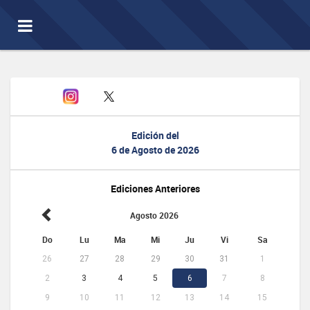
Toggle
navigation
Edición del
6 de Agosto de 2026
Ediciones Anteriores
Agosto 2026
Do
Lu
Ma
Mi
Ju
Vi
Sa
26
27
28
29
30
31
1
2
3
4
5
6
7
8
9
10
11
12
13
14
15