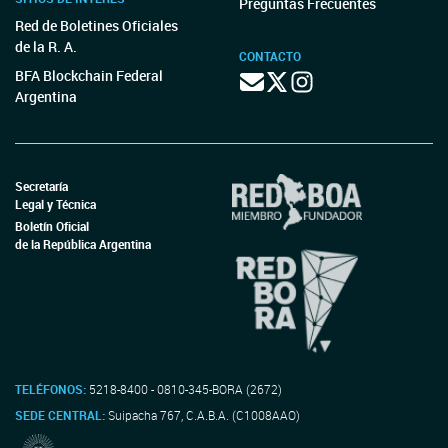
Preguntas Frecuentes
Red de Boletines Oficiales
de la R. A.
CONTACTO
BFA Blockchain Federal
Argentina
Secretaría
Legal y Técnica
Boletín Oficial
de la República Argentina
TELÉFONOS:
5218-8400 - 0810-345-BORA (2672)
SEDE CENTRAL:
Suipacha 767, C.A.B.A. (C1008AAO)