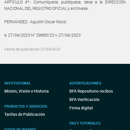
ARTÍCULO 4º.- Comuníquese, publíquese, dese a la DIRECCIÓN
NACIONAL DEL REGISTRO OFICIAL y archívese.
FERNÁNDEZ - Agustín Oscar Rossi
e. 27/04/2023 N° 29685/23 v. 27/04/2023
Fecha de publicación 27/04/2023
INSTITUCIONAL
AUTENTICACIONES
Misión, Visión e Historia
BFA Repositorio recibos
BFA Verificación
PRODUCTOS Y SERVICIOS
Firma digital
Tarifas de Publicación
FAQ Y TUTORIALES
SITIOS DE INTERÉS