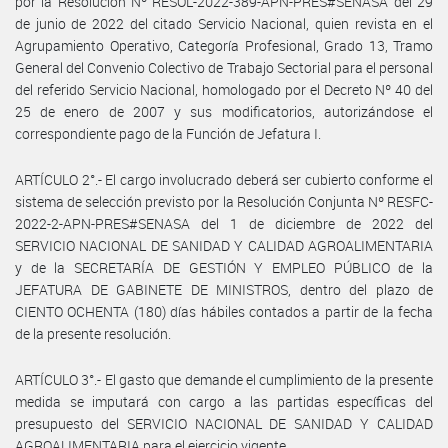
por la Resolución Nº RESOL-2022-389-APN-PRES#SENASA del 29
de junio de 2022 del citado Servicio Nacional, quien revista en el
Agrupamiento Operativo, Categoría Profesional, Grado 13, Tramo
General del Convenio Colectivo de Trabajo Sectorial para el personal
del referido Servicio Nacional, homologado por el Decreto Nº 40 del
25 de enero de 2007 y sus modificatorios, autorizándose el
correspondiente pago de la Función de Jefatura I.
ARTÍCULO 2°.- El cargo involucrado deberá ser cubierto conforme el
sistema de selección previsto por la Resolución Conjunta Nº RESFC-
2022-2-APN-PRES#SENASA del 1 de diciembre de 2022 del
SERVICIO NACIONAL DE SANIDAD Y CALIDAD AGROALIMENTARIA
y de la SECRETARÍA DE GESTIÓN Y EMPLEO PÚBLICO de la
JEFATURA DE GABINETE DE MINISTROS, dentro del plazo de
CIENTO OCHENTA (180) días hábiles contados a partir de la fecha
de la presente resolución.
ARTÍCULO 3°.- El gasto que demande el cumplimiento de la presente
medida se imputará con cargo a las partidas específicas del
presupuesto del SERVICIO NACIONAL DE SANIDAD Y CALIDAD
AGROALIMENTARIA para el ejercicio vigente.