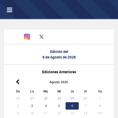
Toggle
navigation
Edición del
6 de Agosto de 2026
Ediciones Anteriores
Agosto 2026
Do
Lu
Ma
Mi
Ju
Vi
Sa
26
27
28
29
30
31
1
2
3
4
5
6
7
8
9
10
11
12
13
14
15