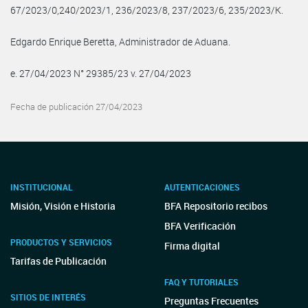
67/2023/0,240/2023/1, 236/2023/8, 237/2023/6, 235/2023/K.
Edgardo Enrique Beretta, Administrador de Aduana.
e. 27/04/2023 N° 29385/23 v. 27/04/2023
Fecha de publicación 27/04/2023
INSTITUCIONAL
AUTENTICACIONES
Misión, Visión e Historia
BFA Repositorio recibos
BFA Verificación
PRODUCTOS Y SERVICIOS
Firma digital
Tarifas de Publicación
FAQ Y TUTORIALES
SITIOS DE INTERÉS
Preguntas Frecuentes