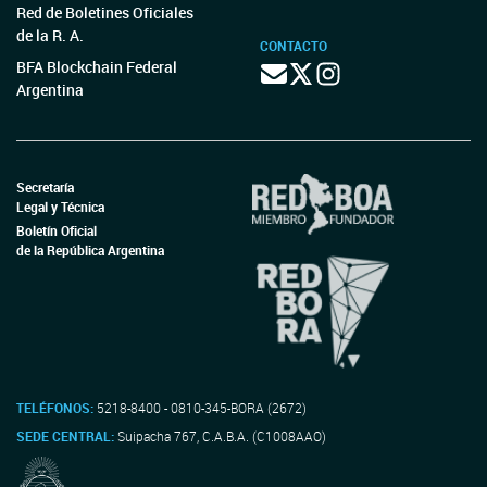
Red de Boletines Oficiales
de la R. A.
CONTACTO
BFA Blockchain Federal
Argentina
Secretaría
Legal y Técnica
Boletín Oficial
de la República Argentina
TELÉFONOS:
5218-8400 - 0810-345-BORA (2672)
SEDE CENTRAL:
Suipacha 767, C.A.B.A. (C1008AAO)