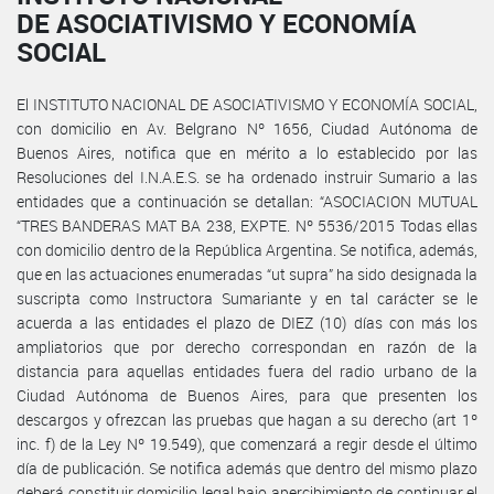
DE ASOCIATIVISMO Y ECONOMÍA
SOCIAL
El INSTITUTO NACIONAL DE ASOCIATIVISMO Y ECONOMÍA SOCIAL,
con domicilio en Av. Belgrano Nº 1656, Ciudad Autónoma de
Buenos Aires, notifica que en mérito a lo establecido por las
Resoluciones del I.N.A.E.S. se ha ordenado instruir Sumario a las
entidades que a continuación se detallan: “ASOCIACION MUTUAL
“TRES BANDERAS MAT BA 238, EXPTE. Nº 5536/2015 Todas ellas
con domicilio dentro de la República Argentina. Se notifica, además,
que en las actuaciones enumeradas “ut supra” ha sido designada la
suscripta como Instructora Sumariante y en tal carácter se le
acuerda a las entidades el plazo de DIEZ (10) días con más los
ampliatorios que por derecho correspondan en razón de la
distancia para aquellas entidades fuera del radio urbano de la
Ciudad Autónoma de Buenos Aires, para que presenten los
descargos y ofrezcan las pruebas que hagan a su derecho (art 1º
inc. f) de la Ley Nº 19.549), que comenzará a regir desde el último
día de publicación. Se notifica además que dentro del mismo plazo
deberá constituir domicilio legal bajo apercibimiento de continuar el