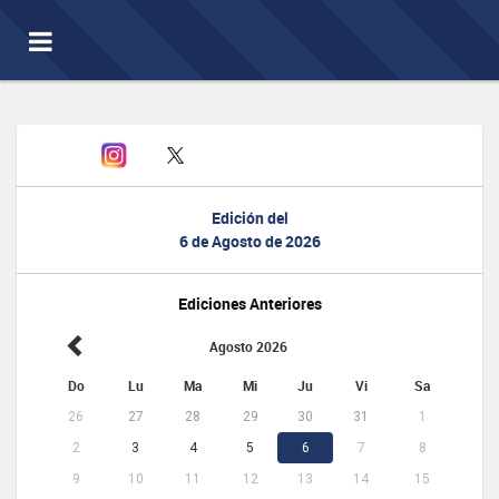
Toggle
navigation
Edición del
6 de Agosto de 2026
Ediciones Anteriores
Agosto 2026
Do
Lu
Ma
Mi
Ju
Vi
Sa
26
27
28
29
30
31
1
2
3
4
5
6
7
8
9
10
11
12
13
14
15