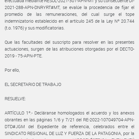
efectuada mediante RESOL-2021-301-APN-MT y su consecuente DI-
2021-288-APN-DNRYRT#MT, se evalúe la procedencia de fijar el
promedio de las remuneraciones, del cual surge el tope
indemnizatorio establecido en el artículo 245 de la Ley Nº 20.744
(t.o. 1976) y sus modificatorias.
Que las facultades del suscripto para resolver en las presentes
actuaciones, surgen de las atribuciones otorgadas por el DECTO-
2019 - 75-APN-PTE.
Por ello,
EL SECRETARIO DE TRABAJO
RESUELVE:
ARTÍCULO 1º.- Decláranse homologados el acuerdo y los anexos
obrantes en las páginas 1/6 y 7/21 del RE-2022-107049704-APN-
DTD#JGM del Expediente de referencia, celebrados entre el
SINDICATO REGIONAL DE LUZ Y FUERZA DE LA PATAGONIA, por la