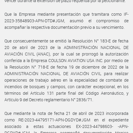
vencer durante la extensión de plazo requerida por la peticionante.
Que la Empresa mediante presentación que tramitara como IF-
2023-35848903-APN-DTD#JGM, asumió el compromiso de
acompañar la respectiva documentación previo a su vencimiento.
Que consecuentemente se emitió la Resolución N° 183-E de fecha
20 de abril de 2023 de la ADMINISTRACIÓN NACIONAL DE
AVIACIÓN CIVIL (ANAC), por la cual se prorrogó la autorización
conferida a la Empresa COULSON AVIATION USA INC. por medio de
la Resolución N° 718-E de fecha 19 de diciembre de 2022 de la
ADMINISTRACIÓN NACIONAL DE AVIACIÓN CIVIL para realizar
operaciones de trabajo aéreo en la especialidad de combate de
incendios de bosques y campos, con carácter excepcional, en los
términos del Artículo 131 parte final del Código Aeronáutico, y
Artículo 9 del Decreto reglamentario N° 2836/71.
Que mediante la nota de fecha 21 de abril de 2023 incorporada
como RE-2023-44795171-APN-DGDYD#JGM en el expediente
asociado a estas actuaciones EX-2023-44798603- -APN-
DGDYD#JGM, la Empresa acompañó documentación técnica