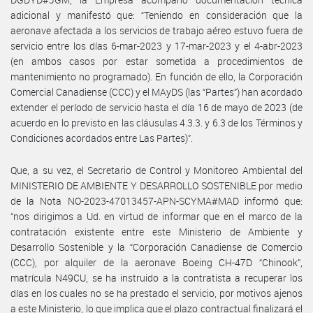
adicional y manifestó que: “Teniendo en consideración que la
aeronave afectada a los servicios de trabajo aéreo estuvo fuera de
servicio entre los días 6-mar-2023 y 17-mar-2023 y el 4-abr-2023
(en ambos casos por estar sometida a procedimientos de
mantenimiento no programado). En función de ello, la Corporación
Comercial Canadiense (CCC) y el MAyDS (las “Partes”) han acordado
extender el período de servicio hasta el día 16 de mayo de 2023 (de
acuerdo en lo previsto en las cláusulas 4.3.3. y 6.3 de los Términos y
Condiciones acordados entre Las Partes)”.
Que, a su vez, el Secretario de Control y Monitoreo Ambiental del
MINISTERIO DE AMBIENTE Y DESARROLLO SOSTENIBLE por medio
de la Nota NO-2023-47013457-APN-SCYMA#MAD informó que:
“nos dirigimos a Ud. en virtud de informar que en el marco de la
contratación existente entre este Ministerio de Ambiente y
Desarrollo Sostenible y la “Corporación Canadiense de Comercio
(CCC), por alquiler de la aeronave Boeing CH-47D “Chinook”,
matrícula N49CU, se ha instruido a la contratista a recuperar los
días en los cuales no se ha prestado el servicio, por motivos ajenos
a este Ministerio, lo que implica que el plazo contractual finalizará el