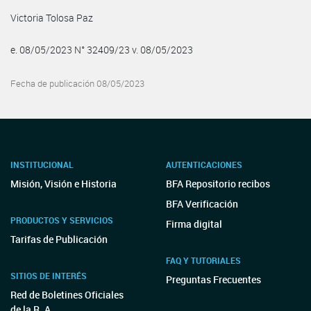
Victoria Tolosa Paz
e. 08/05/2023 N° 32409/23 v. 08/05/2023
Fecha de publicación 08/05/2023
INSTITUCIONAL
AUTENTICACIONES
Misión, Visión e Historia
BFA Repositorio recibos
BFA Verificación
PRODUCTOS Y SERVICIOS
Firma digital
Tarifas de Publicación
FAQ Y TUTORIALES
SITIOS DE INTERÉS
Preguntas Frecuentes
Red de Boletines Oficiales
de la R. A.