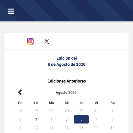
Toggle
navigation
Edición del
6 de Agosto de 2026
Ediciones Anteriores
Agosto 2026
Do
Lu
Ma
Mi
Ju
Vi
Sa
26
27
28
29
30
31
1
2
3
4
5
6
7
8
9
10
11
12
13
14
15