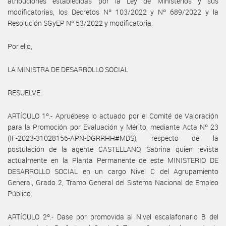
atribuciones establecidas por la Ley de Ministerios y sus
modificatorias, los Decretos Nº 103/2022 y Nº 689/2022 y la
Resolución SGyEP Nº 53/2022 y modificatoria.
Por ello,
LA MINISTRA DE DESARROLLO SOCIAL
RESUELVE:
ARTÍCULO 1º.- Apruébese lo actuado por el Comité de Valoración
para la Promoción por Evaluación y Mérito, mediante Acta Nº 23
(IF-2023-31028156-APN-DGRRHH#MDS), respecto de la
postulación de la agente CASTELLANO, Sabrina quien revista
actualmente en la Planta Permanente de este MINISTERIO DE
DESARROLLO SOCIAL en un cargo Nivel C del Agrupamiento
General, Grado 2, Tramo General del Sistema Nacional de Empleo
Público.
ARTÍCULO 2º.- Dase por promovida al Nivel escalafonario B del