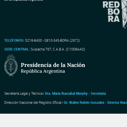
TELÉFONOS:
5218-8400 - 0810-345-BORA (2672)
SEDE CENTRAL:
Suipacha 767, C.A.B.A. (C1008AAO)
Secretaría Legal y Técnica |
Dra. María Ibarzabal Murphy - Secretaria
Dirección Nacional del Registro Oficial |
Dr. Walter Rubén Gonzalez - Director Nac