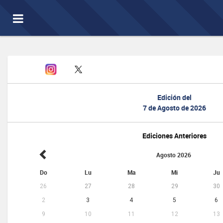
Toggle
navigation
Edición del
7 de Agosto de 2026
Ediciones Anteriores
Agosto 2026
Do
Lu
Ma
Mi
Ju
26
27
28
29
30
2
3
4
5
6
9
10
11
12
13