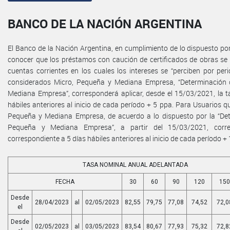
BANCO DE LA NACIÓN ARGENTINA
El Banco de la Nación Argentina, en cumplimiento de lo dispuesto por 
conocer que los préstamos con caución de certificados de obras se
cuentas corrientes en los cuales los intereses se “perciben por pe
considerados Micro, Pequeña y Mediana Empresa, “Determinación 
Mediana Empresa”, corresponderá aplicar, desde el 15/03/2021, la 
hábiles anteriores al inicio de cada período + 5 ppa. Para Usuarios
Pequeña y Mediana Empresa, de acuerdo a lo dispuesto por la “Det
Pequeña y Mediana Empresa”, a partir del 15/03/2021, corr
correspondiente a 5 días hábiles anteriores al inicio de cada período +
TASA NOMINAL ANUAL ADELANTADA
FECHA
30
60
90
120
150
Desde
28/04/2023
al
02/05/2023
82,55
79,75
77,08
74,52
72,0
el
Desde
02/05/2023
al
03/05/2023
83,54
80,67
77,93
75,32
72,8