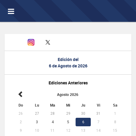
Toggle
navigation
Edición del
6 de Agosto de 2026
Ediciones Anteriores
Agosto 2026
Do
Lu
Ma
Mi
Ju
Vi
Sa
26
27
28
29
30
31
1
2
3
4
5
6
7
8
9
10
11
12
13
14
15