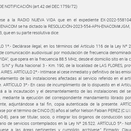
DE NOTIFICACIÓN (art.42 del DEC.1759/72)
uese a la RADIO NUEVA VIDA que en el expediente EX-2022-55810
NACOM se ha dictado la RESOLUCIÓN-2023-554-APN-ENACOM#JGM, 
, que en su parte resolutiva dice:
O 1º.- Declárase ilegal, en los términos del Artículo 116 de la Ley Nº 2
 de comunicación audiovisual por modulación de frecuencia denominad
DA”, que opera en la frecuencia 88.5 MHz, desde el domicilio sito en la c
S/N° y Ruta Nacional 3 - Km. 190, de la localidad de LAS FLORES, pro
IRES. ARTÍCULO 2º.- Intímase al cese inmediato y definitivo de las emisi
lamiento de las instalaciones afectadas al servicio referido en el art
. ARTÍCULO 3º.- En caso de incumplimiento de lo dispuesto en el Artícu
á a la incautación y el desmantelamiento de las instalaciones del se
, mediante la ejecución del correspondiente mandamiento librado por
te, adjuntándose a tal fin, copia autenticada de la presente. ARTÍC
tase por el término de CINCO (5) años al señor Nelson Fabian PEREZ (C.U.I.
-8), para ser titular, socio, o integrar los órganos de conducción soc
tario de servicios contemplados en la Ley Nº 26.522. ARTÍCULO 5º.- Not
uese a las áreas pertinentes y cumplido, archívese.” Firmado: Claud