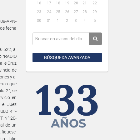
16
17
18
19
20
21
22
23
24
25
26
27
28
29
408-APN-
30
31
1
2
3
4
5
de fecha
6.522, al
o “RADIO
BÚSQUEDA AVANZADA
alle Cruz
vincia de
ones y al
ículo que
lo 2°, se
rvicio en
 el Juez
ULO 4º.-
T. Nº 20-
ial de un
ifíquese,
io Julio