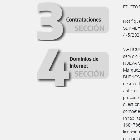
EDICTO 
Notifíq
SDYME#E
4/5/2023
“ARTÍCUL
servicio
NUEVA VI
Márquez 
BUENOS A
desmante
antecede
proceder
cuestión
competen
Inhabilí
16847860
licencia
comuníq