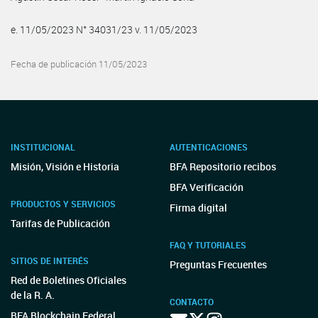
e. 11/05/2023 N° 34031/23 v. 11/05/2023
Fecha de publicación 11/05/2023
INSTITUCIONAL
AUTENTICACIONES
Misión, Visión e Historia
BFA Repositorio recibos
BFA Verificación
PRODUCTOS Y SERVICIOS
Firma digital
Tarifas de Publicación
FAQ Y TUTORIALES
SITIOS DE INTERÉS
Preguntas Frecuentes
Red de Boletines Oficiales
de la R. A.
CONTACTO
BFA Blockchain Federal