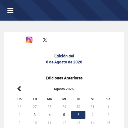
Toggle
navigation
Edición del
6 de Agosto de 2026
Ediciones Anteriores
Agosto 2026
Do
Lu
Ma
Mi
Ju
Vi
Sa
26
27
28
29
30
31
1
2
3
4
5
6
7
8
9
10
11
12
13
14
15