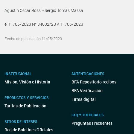
Agustín Oscar Rossi - Sergio Tomás Massa
e. 11/05/2023 N° 34032/23 v. 11/05/2023
Fecha de publicación 11/05/2023
INSTITUCIONAL
AUTENTICACIONES
Misión, Visión e Historia
BFA Repositorio recibos
BFA Verificación
PRODUCTOS Y SERVICIOS
Firma digital
Tarifas de Publicación
FAQ Y TUTORIALES
SITIOS DE INTERÉS
Preguntas Frecuentes
Red de Boletines Oficiales