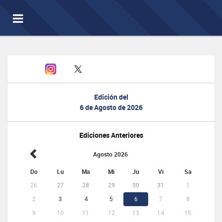
Toggle
navigation
Edición del
6 de Agosto de 2026
Ediciones Anteriores
Agosto 2026
Do
Lu
Ma
Mi
Ju
Vi
Sa
26
27
28
29
30
31
1
2
3
4
5
6
7
8
9
10
11
12
13
14
15