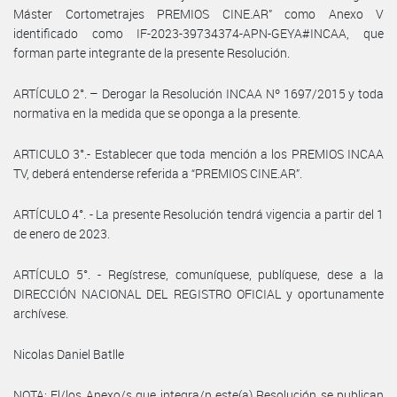
Máster Cortometrajes PREMIOS CINE.AR” como Anexo V
identificado como IF-2023-39734374-APN-GEYA#INCAA, que
forman parte integrante de la presente Resolución.
ARTÍCULO 2°. – Derogar la Resolución INCAA Nº 1697/2015 y toda
normativa en la medida que se oponga a la presente.
ARTICULO 3°.- Establecer que toda mención a los PREMIOS INCAA
TV, deberá entenderse referida a “PREMIOS CINE.AR”.
ARTÍCULO 4°. - La presente Resolución tendrá vigencia a partir del 1
de enero de 2023.
ARTÍCULO 5°. - Regístrese, comuníquese, publíquese, dese a la
DIRECCIÓN NACIONAL DEL REGISTRO OFICIAL y oportunamente
archívese.
Nicolas Daniel Batlle
NOTA: El/los Anexo/s que integra/n este(a) Resolución se publican