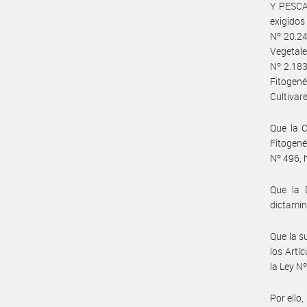
Y PESCA 
exigidos
Nº 20.24
Vegetale
Nº 2.183
Fitogené
Cultivar
Que la 
Fitogené
Nº 496, 
Que la 
dictamin
Que la s
los Artí
la Ley N
Por ello,