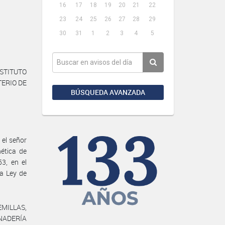
16
17
18
19
20
21
22
23
24
25
26
27
28
29
30
31
1
2
3
4
5
NSTITUTO
TERIO DE
BÚSQUEDA AVANZADA
el señor
nética de
3, en el
la Ley de
EMILLAS,
ANADERÍA