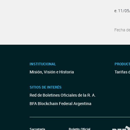
e. 11/0
Fecha d
INSTITUCIONAL
PRODUCT
Misión, Visión e Historia
Tarifas 
SITIOS DE INTERÉS
Red de Boletines Oficiales de la R. A.
BFA Blockchain Federal Argentina
Secretaría
Boletín Oficial