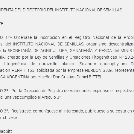
IDENTA DEL DIRECTORIO DEL INSTITUTO NACIONAL DE SEMILLAS
E:
O 1º.- Ordénase la inscripción en el Registro Nacional de la Prop
res, del INSTITUTO NACIONAL DE SEMILLAS, organismo descentraliza
de la SECRETARÍA DE AGRICULTURA, GANADERÍA Y PESCA del MINIS
, creado por la Ley de Semillas y Creaciones Fitogenéticas Nº 20.24
n fitogenética de duraznillo blanco (Solanum gaucophyllum D
ción HERVIT 153, solicitada por la empresa HERBONIS AG., representa
A ARGENTINA por el señor Don Cristian Daniel BITTEL.
 2º.- Por la Dirección de Registro de Variedades, expídase el respectivo 
d, una vez cumplido el Artículo 3°.
 3º.- Regístrese, comuníquese al interesado, publíquese a su costa en e
 archívese.
Babbitt