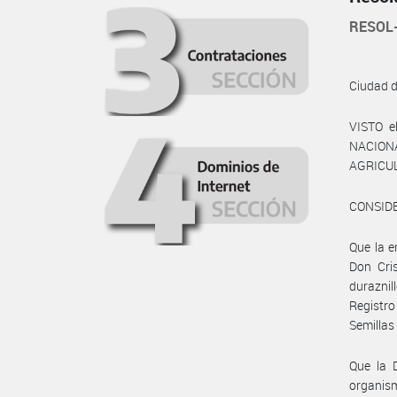
RESOL
Ciudad 
VISTO e
NACIONAL
AGRICUL
CONSID
Que la 
Don Cris
durazni
Registro
Semillas
Que la 
organis