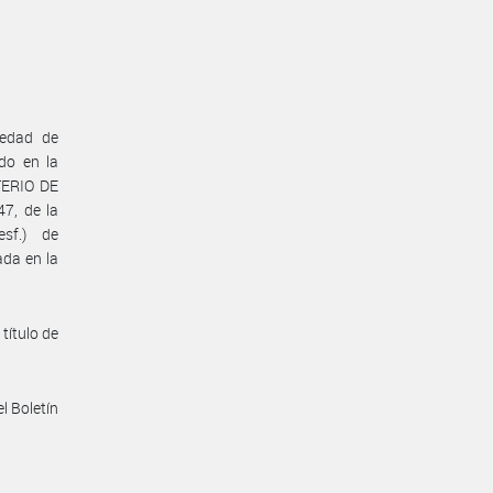
iedad de
do en la
TERIO DE
7, de la
esf.) de
da en la
título de
l Boletín