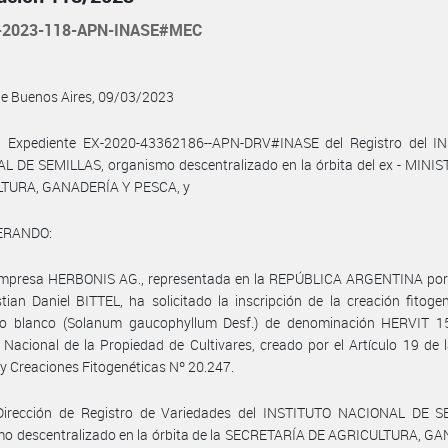
-2023-118-APN-INASE#MEC
de Buenos Aires, 09/03/2023
l Expediente EX-2020-43362186--APN-DRV#INASE del Registro del I
 DE SEMILLAS, organismo descentralizado en la órbita del ex - MINIS
TURA, GANADERÍA Y PESCA, y
ERANDO:
empresa HERBONIS AG., representada en la REPÚBLICA ARGENTINA por 
tian Daniel BITTEL, ha solicitado la inscripción de la creación fitoge
llo blanco (Solanum gaucophyllum Desf.) de denominación HERVIT 15
 Nacional de la Propiedad de Cultivares, creado por el Artículo 19 de 
 y Creaciones Fitogenéticas Nº 20.247.
Dirección de Registro de Variedades del INSTITUTO NACIONAL DE S
mo descentralizado en la órbita de la SECRETARÍA DE AGRICULTURA, G