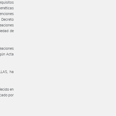
quisitos
enéticas
tenciones
l Decreto
reaciones
piedad de
eaciones
egún Acta
LLAS, ha
lecido en
icado por