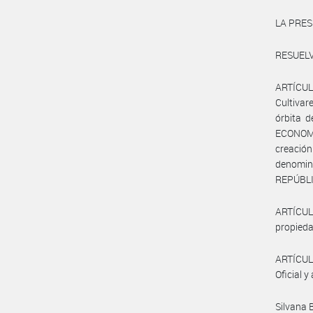
LA PRES
RESUELV
ARTÍCUL
Cultiva
órbita 
ECONOMÍA
creació
denomina
REPÚBLIC
ARTÍCULO
propieda
ARTÍCULO
Oficial y
Silvana 