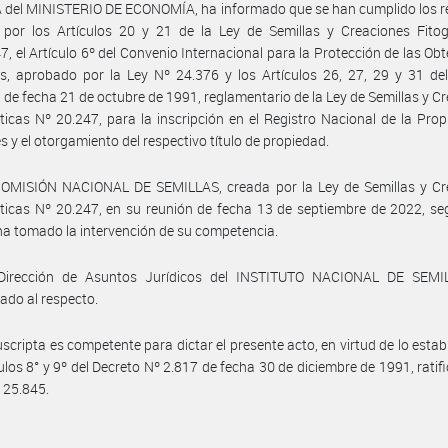
del MINISTERIO DE ECONOMÍA, ha informado que se han cumplido los re
 por los Artículos 20 y 21 de la Ley de Semillas y Creaciones Fitog
7, el Artículo 6º del Convenio Internacional para la Protección de las Ob
s, aprobado por la Ley Nº 24.376 y los Artículos 26, 27, 29 y 31 de
 de fecha 21 de octubre de 1991, reglamentario de la Ley de Semillas y C
ticas Nº 20.247, para la inscripción en el Registro Nacional de la Pro
es y el otorgamiento del respectivo título de propiedad.
COMISIÓN NACIONAL DE SEMILLAS, creada por la Ley de Semillas y Cr
ticas Nº 20.247, en su reunión de fecha 13 de septiembre de 2022, s
ha tomado la intervención de su competencia.
Dirección de Asuntos Jurídicos del INSTITUTO NACIONAL DE SEMI
ado al respecto.
uscripta es competente para dictar el presente acto, en virtud de lo estab
culos 8° y 9º del Decreto Nº 2.817 de fecha 30 de diciembre de 1991, ratif
º 25.845.