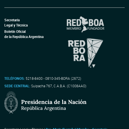
Secretaría
Legal y Técnica
Boletín Oficial
de la República Argentina
TELÉFONOS:
5218-8400 - 0810-345-BORA (2672)
SEDE CENTRAL:
Suipacha 767, C.A.B.A. (C1008AAO)