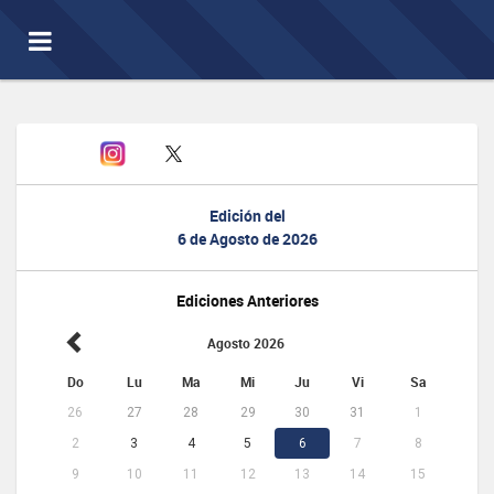
Toggle
navigation
Edición del
6 de Agosto de 2026
Ediciones Anteriores
Agosto 2026
Do
Lu
Ma
Mi
Ju
Vi
Sa
26
27
28
29
30
31
1
2
3
4
5
6
7
8
9
10
11
12
13
14
15