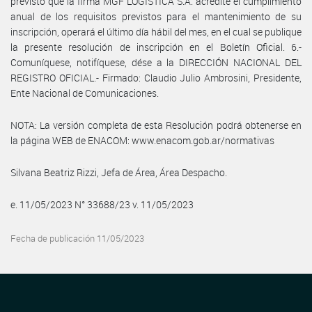
previsto que la firma MGF LOGÍSTICA S.A. acredite el cumplimiento
anual de los requisitos previstos para el mantenimiento de su
inscripción, operará el último día hábil del mes, en el cual se publique
la presente resolución de inscripción en el Boletín Oficial. 6.-
Comuníquese, notifíquese, dése a la DIRECCIÓN NACIONAL DEL
REGISTRO OFICIAL.- Firmado: Claudio Julio Ambrosini, Presidente,
Ente Nacional de Comunicaciones.
NOTA: La versión completa de esta Resolución podrá obtenerse en
la página WEB de ENACOM: www.enacom.gob.ar/normativas
Silvana Beatriz Rizzi, Jefa de Área, Área Despacho.
e. 11/05/2023 N° 33688/23 v. 11/05/2023
Fecha de publicación 11/05/2023