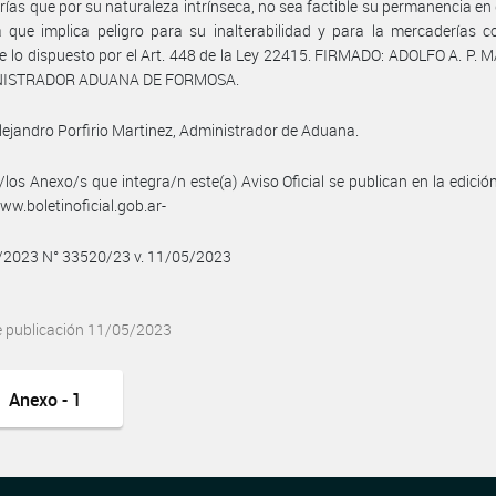
ías que por su naturaleza intrínseca, no sea factible su permanencia en
 que implica peligro para su inalterabilidad y para la mercaderías c
 lo dispuesto por el Art. 448 de la Ley 22415. FIRMADO: ADOLFO A. P.
NISTRADOR ADUANA DE FORMOSA.
lejandro Porfirio Martinez, Administrador de Aduana.
/los Anexo/s que integra/n este(a) Aviso Oficial se publican en la edició
w.boletinoficial.gob.ar-
5/2023 N° 33520/23 v. 11/05/2023
e publicación 11/05/2023
Anexo - 1