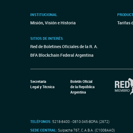
INSTITUCIONAL
PRODUCT
Misión, Visión e Historia
Tarifas 
SITIOS DE INTERÉS
Red de Boletines Oficiales de la R. A.
BFA Blockchain Federal Argentina
Secretaría
Boletín Oficial
Legal y Técnica
de la República
Argentina
TELÉFONOS:
5218-8400 - 0810-345-BORA (2672)
SEDE CENTRAL:
Suipacha 767, C.A.B.A. (C1008AAO)