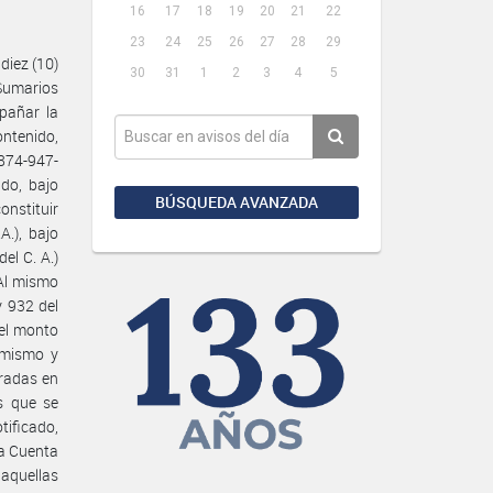
16
17
18
19
20
21
22
23
24
25
26
27
28
29
diez (10)
30
31
1
2
3
4
5
Sumarios
pañar la
ontenido,
 874-947-
do, bajo
BÚSQUEDA AVANZADA
onstituir
.), bajo
el C. A.)
Al mismo
y 932 del
del monto
simismo y
tradas en
s que se
otificado,
a Cuenta
 aquellas