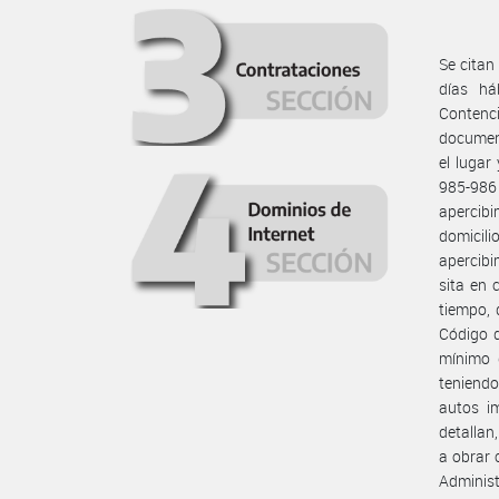
Se citan
días há
Contenc
document
el lugar
985-986
apercibi
domicil
apercibi
sita en 
tiempo, 
Código d
mínimo d
teniendo
autos i
detallan,
a obrar 
Administ