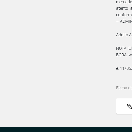
mercader
atento a
conforme
– ADMI
Adolfo A
NOTA: El
BORA -ww
e. 11/0
Fecha d