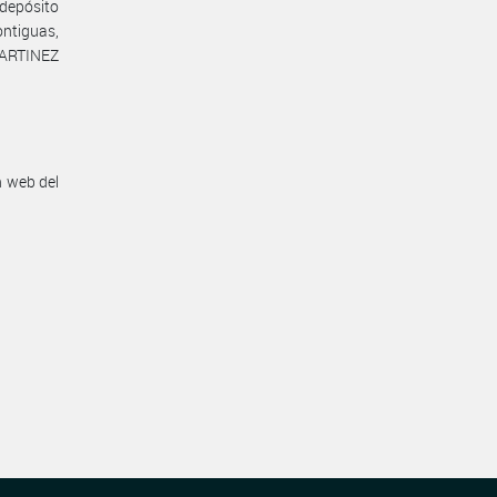
 depósito
ontiguas,
 MARTINEZ
n web del