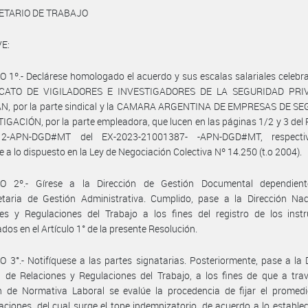
ETARIO DE TRABAJO
E:
 1º.- Declárese homologado el acuerdo y sus escalas salariales celebr
DICATO DE VIGILADORES E INVESTIGADORES DE LA SEGURIDAD PRI
, por la parte sindical y la CAMARA ARGENTINA DE EMPRESAS DE S
IGACIÓN, por la parte empleadora, que lucen en las páginas 1/2 y 3 del
12-APN-DGD#MT del EX-2023-21001387- -APN-DGD#MT, respectiv
 a lo dispuesto en la Ley de Negociación Colectiva Nº 14.250 (t.o 2004).
O 2º.- Gírese a la Dirección de Gestión Documental dependien
etaria de Gestión Administrativa. Cumplido, pase a la Dirección Nac
nes y Regulaciones del Trabajo a los fines del registro de los inst
ados en el Artículo 1° de la presente Resolución.
 3°.- Notifíquese a las partes signatarias. Posteriormente, pase a la 
 de Relaciones y Regulaciones del Trabajo, a los fines de que a tra
n de Normativa Laboral se evalúe la procedencia de fijar el promedi
ciones, del cual surge el tope indemnizatorio, de acuerdo a lo establec