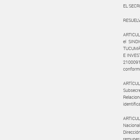
EL SECR
RESUELV
ARTICULO
el SIN
TUCUMÁN
E INVEST
210009
conforme
ARTÍCUL
Subsecr
Relacio
identific
ARTICULO
Nacional
Direcció
remunera