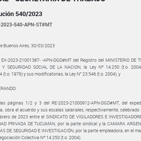
ución 540/2023
-2023-540-APN-ST#MT
de Buenos Aires, 30/03/2023
l EX-2023-21001387- -APN-DGD#MT del Registro del MINISTERIO DE 
Y SEGURIDAD SOCIAL DE LA NACION, la Ley Nº 14.250 (t.o. 2004)
 (t.o. 1976) y sus modificatorias, la Ley N° 23.546 (t.o. 2004), y
ERANDO:
las páginas 1/2 y 3 del RE-2023-21000912-APN-DGD#MT, del exped
ia, obra el acuerdo y sus escalas salariales, respectivamente, celebrado
ebrero de 2023 entre el SINDICATO DE VIGILADORES E INVESTIGADOR
AD PRIVADA DE TUCUMÁN, por la parte sindical y la CAMARA ARGE
S DE SEGURIDAD E INVESTIGACIÓN, por la parte empleadora, en el mar
egociación Colectiva Nº 14.250 (t.o. 2004).