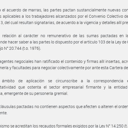
 el acuerdo de marras, las partes pactan sustancialmente nuevas con
es aplicables a los trabajadores alcanzados por el Convenio Colectivo d
, del cual resultan signatarias, de acuerdo a la vigencia y detalles allí pre
 relación al carácter no remunerativo de las sumas pactadas en la
nde hacer saber a las partes lo dispuesto por el artículo 103 de la Ley de
jo N° 20.744 (t.o. 1976).
agentes negociales han ratificado el contenido y firmas allí insertas, ac
nería y facultades para negociar colectivamente por ante esta Cartera d
ámbito de aplicación se circunscribe a la correspondencia 
ntatividad que ostenta el sector empresarial firmante y la entidad 
ia, emergente de su personería gremial.
cláusulas pactadas no contienen aspectos que afecten o alteren el ord
ente.
ismo se acreditan los recaudos formales exigidos por la Ley N° 14.250 (t.