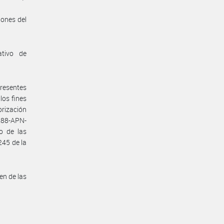
iones del
ativo de
presentes
los fines
orización
288-APN-
o de las
245 de la
en de las