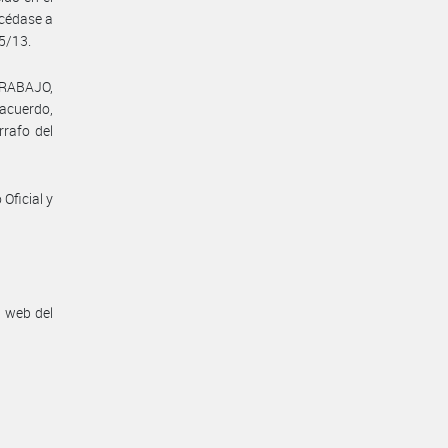
océdase a
5/13.
TRABAJO,
 acuerdo,
rrafo del
Oficial y
n web del