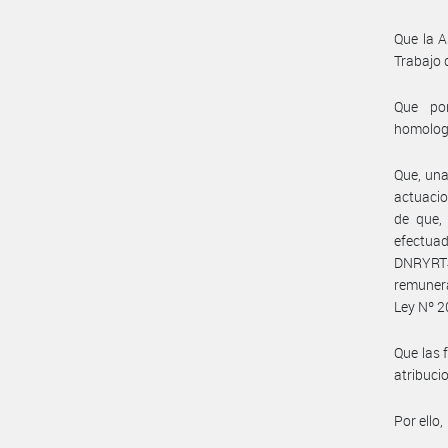
Que la A
Trabajo 
Que por
homolog
Que, una
actuacio
de que, 
efectua
DNRYRT#
remunera
Ley Nº 2
Que las 
atribuc
Por ello,