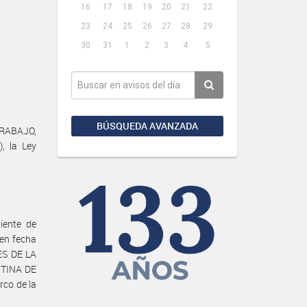
16
17
18
19
20
21
22
23
24
25
26
27
28
29
30
31
1
2
3
4
5
BÚSQUEDA AVANZADA
TRABAJO,
, la Ley
iente de
 en fecha
ES DE LA
NTINA DE
co de la