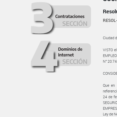
Resol
RESOL
Ciudad 
VISTO e
EMPLEO 
N° 20.744
CONSID
Que en 
referenc
24 de f
SEGURID
EMPRESA
Ley de N