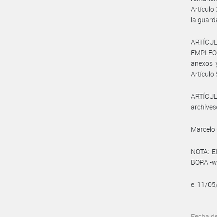
Artículo
la guard
ARTÍCUL
EMPLEO Y
anexos y
Artículo 
ARTÍCULO
archíves
Marcelo 
NOTA: El
BORA -ww
e. 11/0
Fecha d