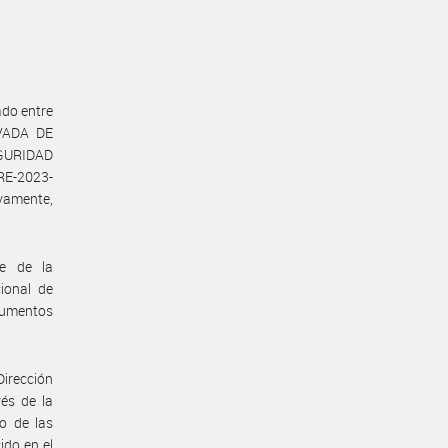
ado entre
VADA DE
EGURIDAD
 RE-2023-
amente,
te de la
ional de
rumentos
Dirección
vés de la
o de las
ido en el