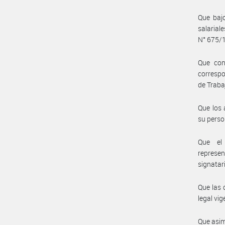
Que bajo
salarial
N° 675/13
Que con
correspo
de Traba
Que los 
su perso
Que el 
represe
signatar
Que las 
legal vig
Que asim