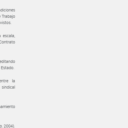
diciones
e Trabajo
vistos.
 escala,
 Contrato
reditando
e Estado.
entre la
sindical
enamiento
o. 2004).