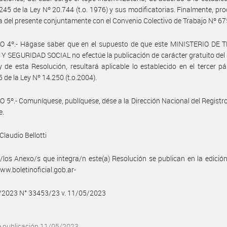
 245 de la Ley Nº 20.744 (t.o. 1976) y sus modificatorias. Finalmente, pr
a del presente conjuntamente con el Convenio Colectivo de Trabajo Nº 67
O 4º.- Hágase saber que en el supuesto de que este MINISTERIO DE 
 SEGURIDAD SOCIAL no efectúe la publicación de carácter gratuito del
 de esta Resolución, resultará aplicable lo establecido en el tercer pá
5 de la Ley Nº 14.250 (t.o.2004).
 5º.- Comuníquese, publíquese, dése a la Dirección Nacional del Registro 
e.
Claudio Bellotti
/los Anexo/s que integra/n este(a) Resolución se publican en la edició
w.boletinoficial.gob.ar-
5/2023 N° 33453/23 v. 11/05/2023
e publicación 11/05/2023