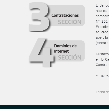
El Banco
hábiles
comparez
N° 266,
Expedien
acuerdo
apercibi
(cinco) d
Gustavo 
en lo Ca
Cambiar
e. 10/0
Fecha d