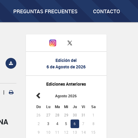
PREGUNTAS FRECUENTES
CONTACTO
Edición del
6 de Agosto de 2026
Ediciones Anteriores
|
Agosto 2026
Do
Lu
Ma
Mi
Ju
Vi
Sa
26
27
28
29
30
31
1
NA
2
3
4
5
6
7
8
9
10
11
12
13
14
15