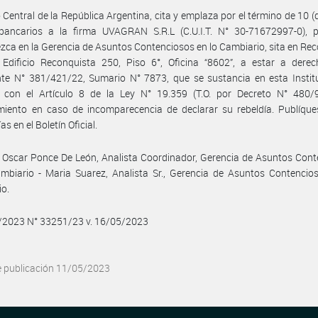
 Central de la República Argentina, cita y emplaza por el término de 10 (d
 bancarios a la firma UVAGRAN S.R.L (C.U.I.T. N° 30-71672997-0), 
ca en la Gerencia de Asuntos Contenciosos en lo Cambiario, sita en Re
 Edificio Reconquista 250, Piso 6°, Oficina “8602”, a estar a derec
te N° 381/421/22, Sumario N° 7873, que se sustancia en esta Institu
 con el Artículo 8 de la Ley N° 19.359 (T.O. por Decreto N° 480/9
miento en caso de incomparecencia de declarar su rebeldía. Publíque
ías en el Boletín Oficial.
Oscar Ponce De León, Analista Coordinador, Gerencia de Asuntos Cont
mbiario - Maria Suarez, Analista Sr., Gerencia de Asuntos Contencio
io.
5/2023 N° 33251/23 v. 16/05/2023
e publicación 11/05/2023