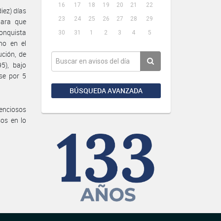
16
17
18
19
20
21
22
iez) días
23
24
25
26
27
28
29
para que
conquista
30
31
1
2
3
4
5
ho en el
ción, de
5), bajo
se por 5
BÚSQUEDA AVANZADA
enciosos
sos en lo