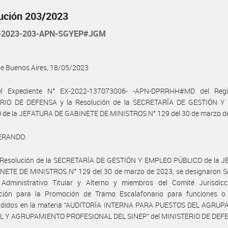
ución 203/2023
-2023-203-APN-SGYEP#JGM
de Buenos Aires, 18/05/2023
l Expediente N° EX-2022-137073006- -APN-DPRRHH#MD del Regi
RIO DE DEFENSA y la Resolución de la SECRETARÍA DE GESTIÓN 
 de la JEFATURA DE GABINETE DE MINISTROS N° 129 del 30 de marzo de
ERANDO:
 Resolución de la SECRETARÍA DE GESTIÓN Y EMPLEO PÚBLICO de la 
NETE DE MINISTROS N° 129 del 30 de marzo de 2023, se designaron Se
 Administrativo Titular y Alterno y miembros del Comité Jurisdicc
ación para la Promoción de Tramo Escalafonario para funciones o
didos en la materia “AUDITORÍA INTERNA PARA PUESTOS DEL AGRU
 Y AGRUPAMIENTO PROFESIONAL DEL SINEP” del MINISTERIO DE DEF