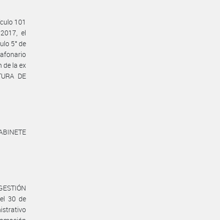
ículo 101
2017, el
ulo 5° de
lafonario
 de la ex
TURA DE
ABINETE
E GESTIÓN
el 30 de
strativo