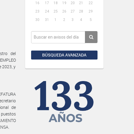
16
17
18
19
20
21
22
23
24
25
26
27
28
29
30
31
1
2
3
4
5
stro del
BÚSQUEDA AVANZADA
Y EMPLEO
 2023, y
JEFATURA
cretario
ional de
 puestos
PAMIENTO
ENSA.