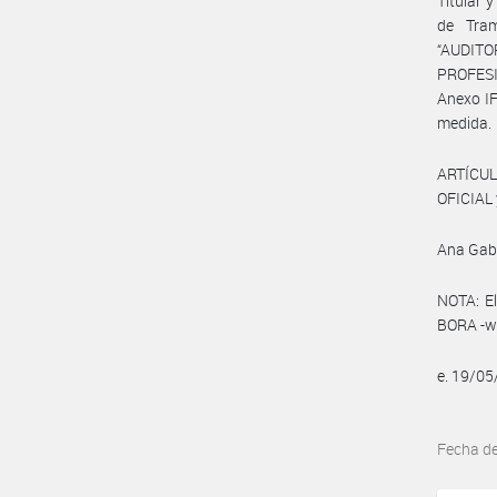
Titular 
de Tram
“AUDIT
PROFESI
Anexo I
medida.
ARTÍCUL
OFICIAL 
Ana Gabr
NOTA: El
BORA -ww
e. 19/0
Fecha d