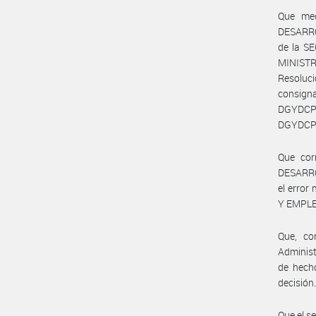
Que me
DESARRO
de la S
MINISTRO
Resoluc
consign
DGYDCP
DGYDCP#J
Que cor
DESARRO
el error
Y EMPLE
Que, co
Administ
de hecho
decisión
Que el s