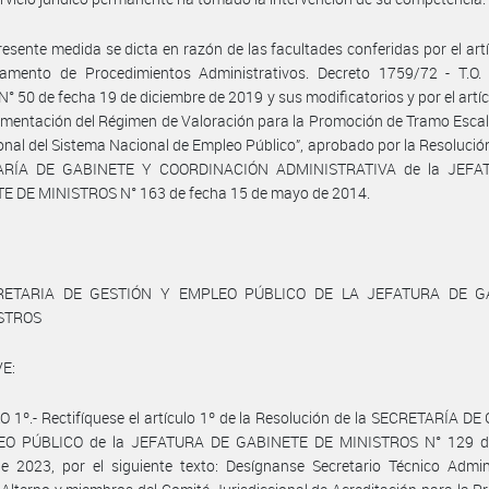
resente medida se dicta en razón de las facultades conferidas por el art
lamento de Procedimientos Administrativos. Decreto 1759/72 - T.O. 
N° 50 de fecha 19 de diciembre de 2019 y sus modificatorios y por el artíc
amentación del Régimen de Valoración para la Promoción de Tramo Esca
onal del Sistema Nacional de Empleo Público”, aprobado por la Resolución
ARÍA DE GABINETE Y COORDINACIÓN ADMINISTRATIVA de la JEFA
E DE MINISTROS N° 163 de fecha 15 de mayo de 2014.
RETARIA DE GESTIÓN Y EMPLEO PÚBLICO DE LA JEFATURA DE G
ISTROS
E:
 1º.- Rectifíquese el artículo 1º de la Resolución de la SECRETARÍA D
O PÚBLICO de la JEFATURA DE GABINETE DE MINISTROS N° 129 d
 2023, por el siguiente texto: Desígnanse Secretario Técnico Admini