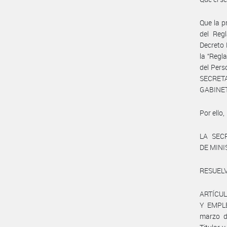
Que la p
del Reg
Decreto 
la “Regl
del Pers
SECRET
GABINET
Por ello,
LA SEC
DE MIN
RESUELV
ARTÍCULO
Y EMPLE
marzo de