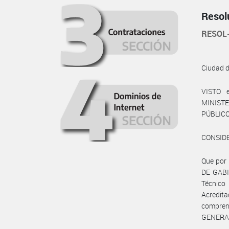
Resol
RESOL
Ciudad 
VISTO e
MINISTE
PÚBLICO
CONSID
Que por
DE GABI
Técnico
Acredit
compren
GENERAL