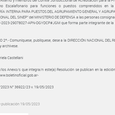
y Alterno y miembros del Comité Jurisdiccional de Acreditación para la 
o Escalafonario para funciones o puestos comprendidos en la
ORÍA INTERNA PARA PUESTOS DEL AGRUPAMIENTO GENERAL Y AGRUP
ONAL DEL SINEP” del MINISTERIO DE DEFENSA a las personas consignad
F-2023-29078027-APN-DGYDCP#JGM que forma parte integrante de la 
O 2º.- Comuníquese, publíquese, dese a la DIRECCIÓN NACIONAL DEL 
y archívese.
iela Castellani
/los Anexo/s que integra/n este(a) Resolución se publican en la edició
w.boletinoficial.gob.ar-
5/2023 N° 36922/23 v. 19/05/2023
e publicación 19/05/2023