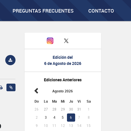
PREGUNTAS FRECUENTES
CONTACTO
Edición del
6 de Agosto de 2026
Ediciones Anteriores
Agosto 2026
Do
Lu
Ma
Mi
Ju
Vi
Sa
26
27
28
29
30
31
1
2
3
4
5
6
7
8
O
9
10
11
12
13
14
15