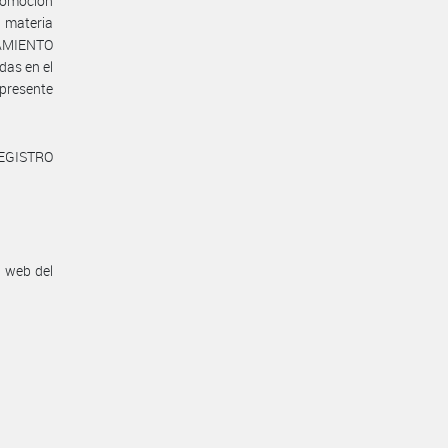
Promoción
 materia
AMIENTO
as en el
presente
REGISTRO
n web del