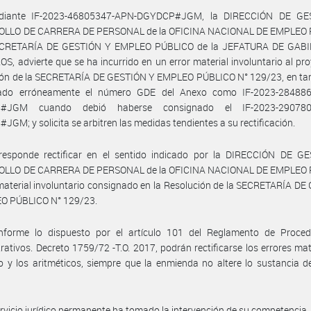
diante IF-2023-46805347-APN-DGYDCP#JGM, la DIRECCIÓN DE GE
LLO DE CARRERA DE PERSONAL de la OFICINA NACIONAL DE EMPLEO
ECRETARÍA DE GESTIÓN Y EMPLEO PÚBLICO de la JEFATURA DE GAB
S, advierte que se ha incurrido en un error material involuntario al pro
ión de la SECRETARÍA DE GESTIÓN Y EMPLEO PÚBLICO N° 129/23, en tan
ado erróneamente el número GDE del Anexo como IF-2023-28488
#JGM cuando debió haberse consignado el IF-2023-290780
GM; y solicita se arbitren las medidas tendientes a su rectificación.
responde rectificar en el sentido indicado por la DIRECCIÓN DE G
LLO DE CARRERA DE PERSONAL de la OFICINA NACIONAL DE EMPLEO
 material involuntario consignado en la Resolución de la SECRETARÍA D
O PÚBLICO N° 129/23.
nforme lo dispuesto por el artículo 101 del Reglamento de Proced
rativos. Decreto 1759/72 -T.O. 2017, podrán rectificarse los errores mat
 y los aritméticos, siempre que la enmienda no altere lo sustancia d
.
ervicio jurídico permanente ha tomado la intervención de su competencia.