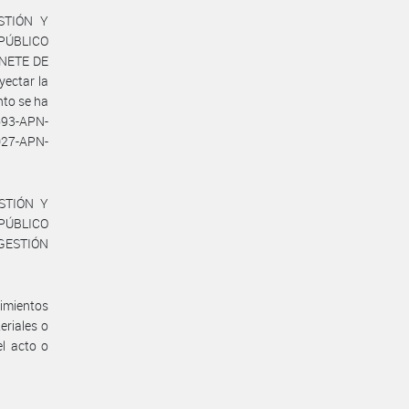
STIÓN Y
 PÚBLICO
INETE DE
yectar la
to se ha
693-APN-
27-APN-
ESTIÓN Y
 PÚBLICO
E GESTIÓN
imientos
eriales o
el acto o