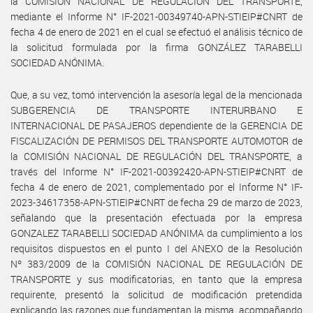
la COMISIÓN NACIONAL DE REGULACIÓN DEL TRANSPORTE,
mediante el Informe N° IF-2021-00349740-APN-STIEIP#CNRT de
fecha 4 de enero de 2021 en el cual se efectuó el análisis técnico de
la solicitud formulada por la firma GONZÁLEZ TARABELLI
SOCIEDAD ANÓNIMA.
Que, a su vez, tomó intervención la asesoría legal de la mencionada
SUBGERENCIA DE TRANSPORTE INTERURBANO E
INTERNACIONAL DE PASAJEROS dependiente de la GERENCIA DE
FISCALIZACIÓN DE PERMISOS DEL TRANSPORTE AUTOMOTOR de
la COMISIÓN NACIONAL DE REGULACIÓN DEL TRANSPORTE, a
través del Informe N° IF-2021-00392420-APN-STIEIP#CNRT de
fecha 4 de enero de 2021, complementado por el Informe N° IF-
2023-34617358-APN-STIEIP#CNRT de fecha 29 de marzo de 2023,
señalando que la presentación efectuada por la empresa
GONZALEZ TARABELLI SOCIEDAD ANÓNIMA da cumplimiento a los
requisitos dispuestos en el punto I del ANEXO de la Resolución
Nº 383/2009 de la COMISIÓN NACIONAL DE REGULACIÓN DE
TRANSPORTE y sus modificatorias, en tanto que la empresa
requirente, presentó la solicitud de modificación pretendida
explicando las razones que fundamentan la misma, acompañando