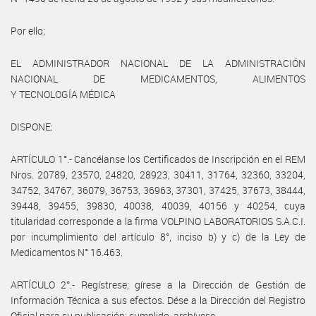
Por ello;
EL ADMINISTRADOR NACIONAL DE LA ADMINISTRACIÓN
NACIONAL DE MEDICAMENTOS, ALIMENTOS
Y TECNOLOGÍA MÉDICA
DISPONE:
ARTÍCULO 1°.- Cancélanse los Certificados de Inscripción en el REM
Nros. 20789, 23570, 24820, 28923, 30411, 31764, 32360, 33204,
34752, 34767, 36079, 36753, 36963, 37301, 37425, 37673, 38444,
39448, 39455, 39830, 40038, 40039, 40156 y 40254, cuya
titularidad corresponde a la firma VOLPINO LABORATORIOS S.A.C.I.
por incumplimiento del artículo 8°, inciso b) y c) de la Ley de
Medicamentos N° 16.463.
ARTÍCULO 2°.- Regístrese; gírese a la Dirección de Gestión de
Información Técnica a sus efectos. Dése a la Dirección del Registro
Oficial para su publicación; cumplido, archívese.