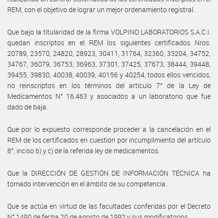
REM, con el objetivo de lograr un mejor ordenamiento registral.
Que bajo la titularidad de la firma VOLPINO LABORATORIOS S.A.C.I.
quedan inscriptos en el REM los siguientes certificados Nros.
20789, 23570, 24820, 28923, 30411, 31764, 32360, 33204, 34752,
34767, 36079, 36753, 36963, 37301, 37425, 37673, 38444, 39448,
39455, 39830, 40038, 40039, 40156 y 40254, todos ellos vencidos,
no reinscriptos en los términos del artículo 7° de la Ley de
Medicamentos N° 16.463 y asociados a un laboratorio que fue
dado de baja.
Que por lo expuesto corresponde proceder a la cancelación en el
REM de los certificados en cuestión por incumplimiento del artículo
8°, inciso b) y c) de la referida ley de medicamentos.
Que la DIRECCIÓN DE GESTIÓN DE INFORMACIÓN TÉCNICA ha
tomado intervención en el ámbito de su competencia.
Que se actúa en virtud de las facultades conferidas por el Decreto
N° 1490 de fecha 20 de agosto de 1992 y sus modificatorios.