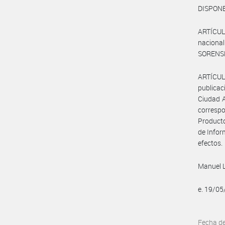
DISPONE
ARTÍCULO
naciona
SORENSE
ARTÍCUL
publicac
Ciudad A
corresp
Producto
de Infor
efectos.
Manuel 
e. 19/0
Fecha d