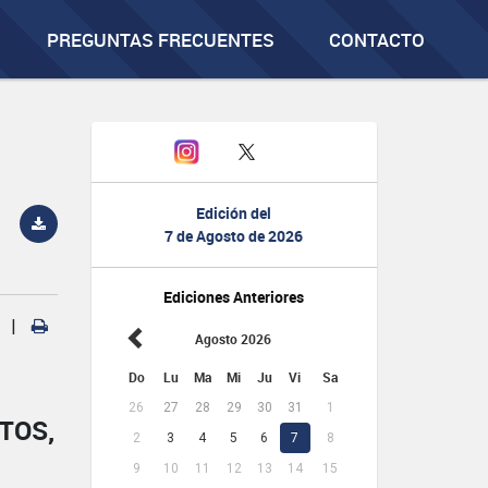
PREGUNTAS FRECUENTES
CONTACTO
Edición del
7 de Agosto de 2026
Ediciones Anteriores
|
Agosto 2026
Do
Lu
Ma
Mi
Ju
Vi
Sa
26
27
28
29
30
31
1
TOS,
2
3
4
5
6
7
8
9
10
11
12
13
14
15