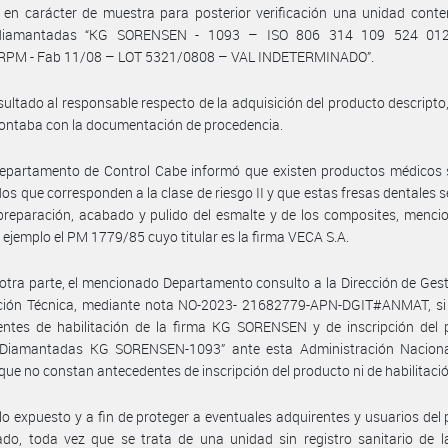
ó en carácter de muestra para posterior verificación una unidad cont
 diamantadas “KG SORENSEN - 1093 – ISO 806 314 109 524 01
RPM - Fab 11/08 – LOT 5321/0808 – VAL INDETERMINADO”.
ultado al responsable respecto de la adquisición del producto descripto
ontaba con la documentación de procedencia.
epartamento de Control Cabe informó que existen productos médicos s
dos que corresponden a la clase de riesgo II y que estas fresas dentales se
preparación, acabado y pulido del esmalte y de los composites, menc
ejemplo el PM 1779/85 cuyo titular es la firma VECA S.A.
otra parte, el mencionado Departamento consulto a la Dirección de Gest
ción Técnica, mediante nota NO-2023- 21682779-APN-DGIT#ANMAT, si
entes de habilitación de la firma KG SORENSEN y de inscripción del 
 Diamantadas KG SORENSEN-1093” ante esta Administración Naciona
que no constan antecedentes de inscripción del producto ni de habilitaci
lo expuesto y a fin de proteger a eventuales adquirentes y usuarios del
ado, toda vez que se trata de una unidad sin registro sanitario de 