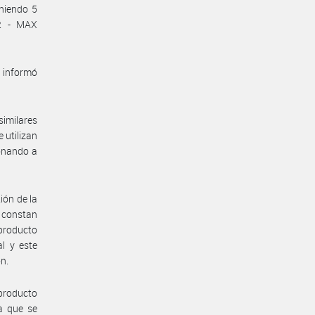
eniendo 5
2 - MAX
, informó
imilares
 utilizan
ionando a
ión de la
 constan
producto
l y este
ón.
 producto
la que se