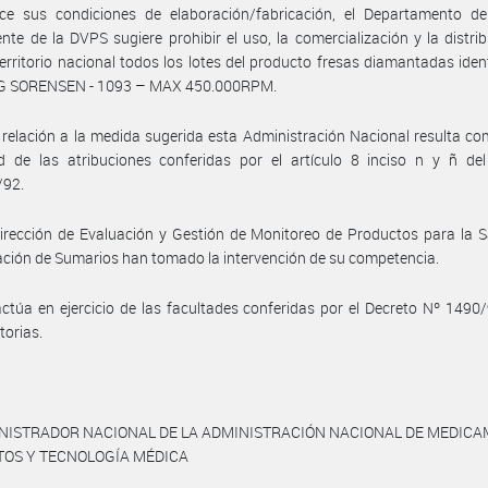
ce sus condiciones de elaboración/fabricación, el Departamento de
nte de la DVPS sugiere prohibir el uso, la comercialización y la distri
territorio nacional todos los lotes del producto fresas diamantadas iden
G SORENSEN - 1093 – MAX 450.000RPM.
relación a la medida sugerida esta Administración Nacional resulta c
d de las atribuciones conferidas por el artículo 8 inciso n y ñ del
/92.
irección de Evaluación y Gestión de Monitoreo de Productos para la S
ción de Sumarios han tomado la intervención de su competencia.
ctúa en ejercicio de las facultades conferidas por el Decreto Nº 1490
torias.
INISTRADOR NACIONAL DE LA ADMINISTRACIÓN NACIONAL DE MEDICA
TOS Y TECNOLOGÍA MÉDICA