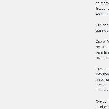
se retir
fresas
450.000
Que cons
que no c
Que el D
registra
para la 
modo de 
Que por 
Informa
anteced
“Fresas
informó 
Que por 
involucr