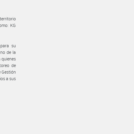
erritorio
como: KG
 para su
rno de la
a quienes
toreo de
e Gestión
ios a sus