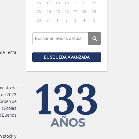
16
17
18
19
20
21
22
23
24
25
26
27
28
29
30
31
1
2
3
4
5
de esta
BÚSQUEDA AVANZADA
amento de
o de 2023
 orden de
 Nicolas
e Buenos
n stock y