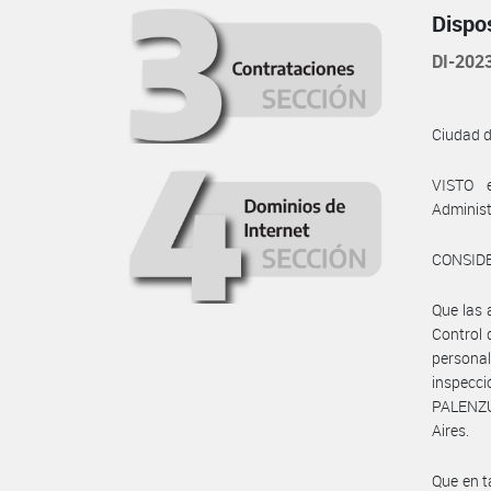
Dispo
DI-20
Ciudad 
VISTO 
Administ
CONSID
Que las 
Control 
personal
inspecc
PALENZUE
Aires.
Que en t