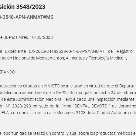
sición 3548/2023
23-3548-APN-ANMAT#MS
de Buenos Aires, 16/05/2023
el Expediente EX-2023-24192529-APN-DVPS#ANMAT del Registro 
ración Nacional de Medicamentos, Alimentos y Tecnología Médica, y;
ERANDO
actuaciones citadas en el VISTO se iniciaron en virtud de que el Depart
de Mercado dependiente de la DVPS informa que con fecha 24 de febrer
 de esta Administración Nacional llevo a cabo una inspección mediante
ión N° 2023/293 en sede de la firma “DENTAL DEVOTO “ de Jerónimo
LA, con domicilio en la calle Mercedes 3108 de la Ciudad Autónoma d
al oportunidad se realizó un control visual sobre los productos médicos e