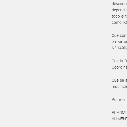
descono
dependie
todo el 
como: K
Que con 
en virtu
Nº 1490
Que la D
Coordina
Que se a
modifica
Por ello,
EL ADM
ALIMEN