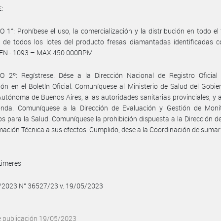
:
 1°: Prohíbese el uso, la comercialización y la distribución en todo el t
l de todos los lotes del producto fresas diamantadas identificadas 
N - 1093 – MAX 450.000RPM.
O 2º: Regístrese. Dése a la Dirección Nacional de Registro Oficial
ión en el Boletín Oficial. Comuníquese al Ministerio de Salud del Gobie
utónoma de Buenos Aires, a las autoridades sanitarias provinciales, y 
onda. Comuníquese a la Dirección de Evaluación y Gestión de Moni
s para la Salud. Comuníquese la prohibición dispuesta a la Dirección d
mación Técnica a sus efectos. Cumplido, dese a la Coordinación de sumar
Limeres
5/2023 N° 36527/23 v. 19/05/2023
e publicación 19/05/2023