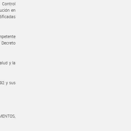
 Control
bución en
tificadas
ompetente
 Decreto
alud y la
/92 y sus
MENTOS,