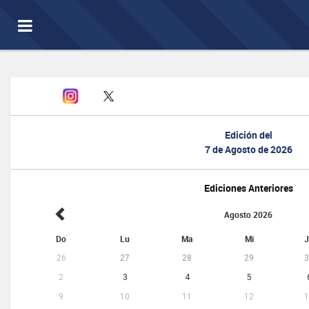
Toggle
navigation
Edición del
7 de Agosto de 2026
Ediciones Anteriores
Agosto 2026
Do
Lu
Ma
Mi
J
26
27
28
29
3
2
3
4
5
9
10
11
12
1