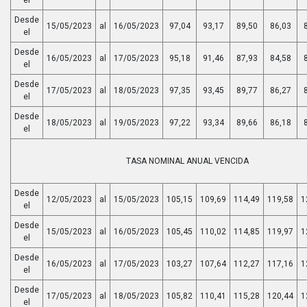
Desde
15/05/2023
al
16/05/2023
97,04
93,17
89,50
86,03
el
Desde
16/05/2023
al
17/05/2023
95,18
91,46
87,93
84,58
el
Desde
17/05/2023
al
18/05/2023
97,35
93,45
89,77
86,27
el
Desde
18/05/2023
al
19/05/2023
97,22
93,34
89,66
86,18
el
TASA NOMINAL ANUAL VENCIDA
Desde
12/05/2023
al
15/05/2023
105,15
109,69
114,49
119,58
1
el
Desde
15/05/2023
al
16/05/2023
105,45
110,02
114,85
119,97
1
el
Desde
16/05/2023
al
17/05/2023
103,27
107,64
112,27
117,16
1
el
Desde
17/05/2023
al
18/05/2023
105,82
110,41
115,28
120,44
1
el