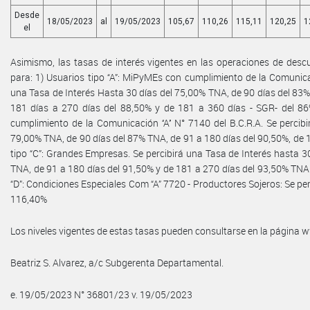
Desde
18/05/2023
al
19/05/2023
105,67
110,26
115,11
120,25
1
el
Asimismo, las tasas de interés vigentes en las operaciones de descu
para: 1) Usuarios tipo “A”: MiPyMEs con cumplimiento de la Comunicació
una Tasa de Interés Hasta 30 días del 75,00% TNA, de 90 días del 83
181 días a 270 días del 88,50% y de 181 a 360 días - SGR- del 86
cumplimiento de la Comunicación ‘‘A’’ N° 7140 del B.C.R.A. Se percib
79,00% TNA, de 90 días del 87% TNA, de 91 a 180 días del 90,50%, de 
tipo “C”: Grandes Empresas. Se percibirá una Tasa de Interés hasta 3
TNA, de 91 a 180 días del 91,50% y de 181 a 270 días del 93,50% TNA.
“D”: Condiciones Especiales Com “A” 7720 - Productores Sojeros: Se per
116,40%
Los niveles vigentes de estas tasas pueden consultarse en la página
Beatriz S. Alvarez, a/c Subgerenta Departamental.
e. 19/05/2023 N° 36801/23 v. 19/05/2023