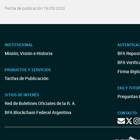
Fecha de publicación 19/05/2023
INSTITUCIONAL
AUTENTICA
Misión, Visión e Historia
BFA Reposit
BFA Verific
PRODUCTOS Y SERVICIOS
Firma digit
Tarifas de Publicación
FAQ Y TUTO
SITIOS DE INTERÉS
Preguntas 
Red de Boletines Oficiales de la R. A.
BFA Blockchain Federal Argentina
CONTACTO