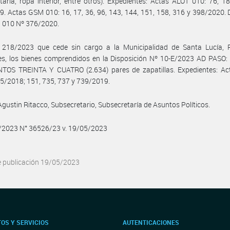
aria, ropa interior, entre otros). Expedientes: Actas ALOT 010: 76, 1
. Actas GSM 010: 16, 17, 36, 96, 143, 144, 151, 158, 316 y 398/2020.
l 010 Nº 376/2020.
218/2023 que cede sin cargo a la Municipalidad de Santa Lucía, P
es, los bienes comprendidos en la Disposición Nº 10-E/2023 AD PASO:
NTOS TREINTA Y CUATRO (2.634) pares de zapatillas. Expedientes: A
5/2018; 151, 735, 737 y 739/2019.
Agustin Ritacco, Subsecretario, Subsecretaría de Asuntos Políticos.
5/2023 N° 36526/23 v. 19/05/2023
e publicación 19/05/2023
OS Y SERVICIOS
AUTENTICACIONES