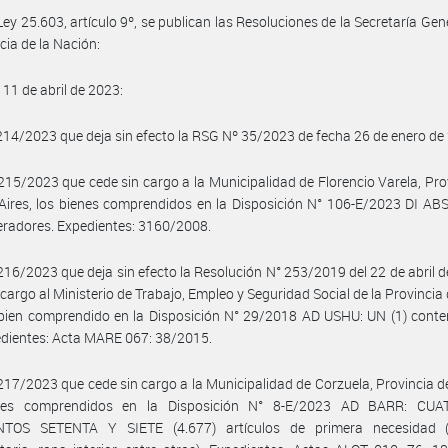
 Ley 25.603, artículo 9º, se publican las Resoluciones de la Secretaría Gene
cia de la Nación:
 11 de abril de 2023:
14/2023 que deja sin efecto la RSG Nº 35/2023 de fecha 26 de enero de
15/2023 que cede sin cargo a la Municipalidad de Florencio Varela, Pro
ires, los bienes comprendidos en la Disposición N° 106-E/2023 DI AB
eradores. Expedientes: 3160/2008.
16/2023 que deja sin efecto la Resolución N° 253/2019 del 22 de abril d
 cargo al Ministerio de Trabajo, Empleo y Seguridad Social de la Provincia
 bien comprendido en la Disposición N° 29/2018 AD USHU: UN (1) cont
pedientes: Acta MARE 067: 38/2015.
17/2023 que cede sin cargo a la Municipalidad de Corzuela, Provincia d
nes comprendidos en la Disposición N° 8-E/2023 AD BARR: CU
NTOS SETENTA Y SIETE (4.677) artículos de primera necesidad (