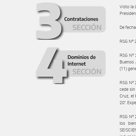
Visto la
Presiden
De fecha
RSG Nº 2
RSG Nº 2
Buenos A
(11) gen
RSG Nº 2
cede sin
Cruz, el
20’’. Ex
RSG Nº 2
los bie
SEISCIE