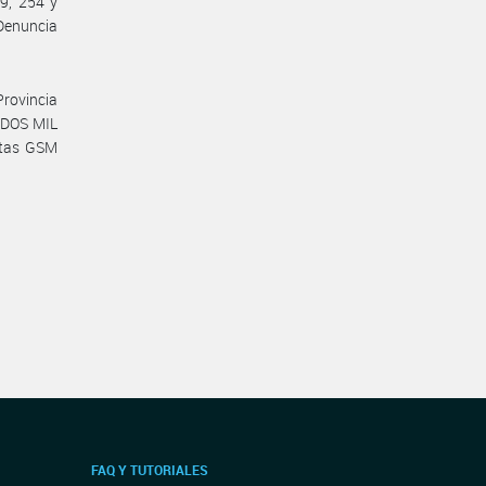
89, 254 y
 Denuncia
rovincia
 DOS MIL
ctas GSM
FAQ Y TUTORIALES