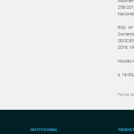
indument
258/2019
Naciona
RSG Nº 
Corrient
SEISCIE
2018: 19
Nicolás 
e. 19/0
Fecha d
INSTITUCIONAL
PRODUCT