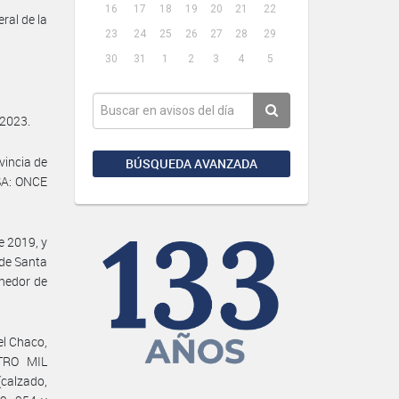
16
17
18
19
20
21
22
ral de la
23
24
25
26
27
28
29
30
31
1
2
3
4
5
 2023.
vincia de
BÚSQUEDA AVANZADA
SA: ONCE
e 2019, y
 de Santa
enedor de
el Chaco,
ATRO MIL
calzado,