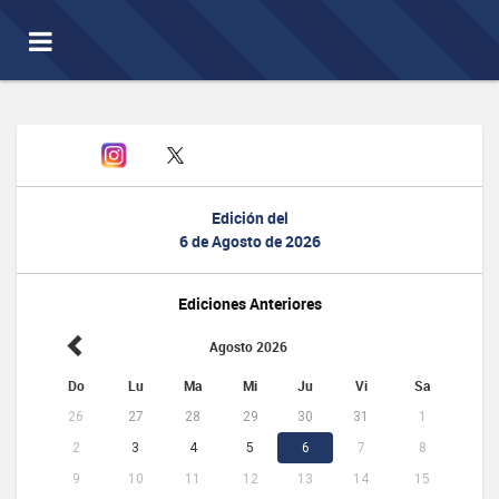
Toggle
navigation
Edición del
6 de Agosto de 2026
Ediciones Anteriores
Agosto 2026
Do
Lu
Ma
Mi
Ju
Vi
Sa
26
27
28
29
30
31
1
2
3
4
5
6
7
8
9
10
11
12
13
14
15