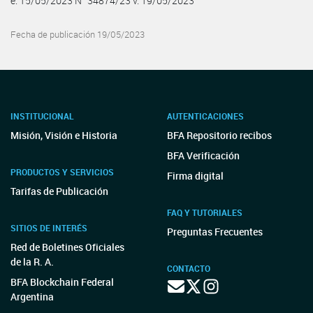
e. 15/05/2023 N° 34874/23 v. 19/05/2023
Fecha de publicación 19/05/2023
INSTITUCIONAL
AUTENTICACIONES
Misión, Visión e Historia
BFA Repositorio recibos
BFA Verificación
PRODUCTOS Y SERVICIOS
Firma digital
Tarifas de Publicación
FAQ Y TUTORIALES
SITIOS DE INTERÉS
Preguntas Frecuentes
Red de Boletines Oficiales
de la R. A.
CONTACTO
BFA Blockchain Federal
Argentina