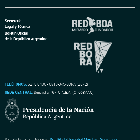
Secretaría
Legal y Técnica
Boletín Oficial
de la República Argentina
TELÉFONOS:
5218-8400 - 0810-345-BORA (2672)
SEDE CENTRAL:
Suipacha 767, C.A.B.A. (C1008AAO)
Secretaría Legal y Técnica |
Dra. María Ibarzabal Murphy - Secretaria