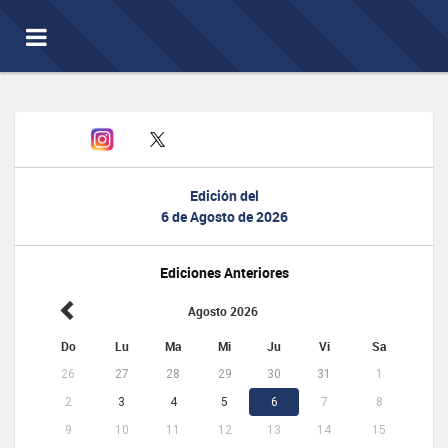
Toggle
navigation
Edición del
6 de Agosto de 2026
Ediciones Anteriores
Agosto 2026
Do
Lu
Ma
Mi
Ju
Vi
Sa
26
27
28
29
30
31
1
2
3
4
5
6
7
8
9
10
11
12
13
14
15