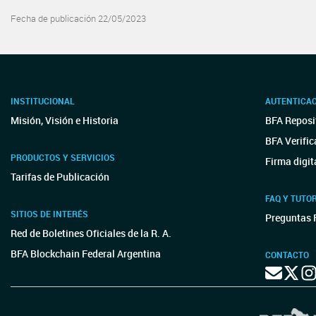
Fecha de publicación 22/05/2023
INSTITUCIONAL
AUTENTICA
Misión, Visión e Historia
BFA Reposit
BFA Verific
PRODUCTOS Y SERVICIOS
Firma digit
Tarifas de Publicación
FAQ Y TUTO
SITIOS DE INTERÉS
Preguntas 
Red de Boletines Oficiales de la R. A.
BFA Blockchain Federal Argentina
CONTACTO