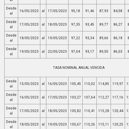
Desde
16/05/2023
al
17/05/2023
95,18
91,46
87,93
84,58
el
Desde
17/05/2023
al
18/05/2023
97,35
93,45
89,77
86,27
el
Desde
18/05/2023
al
19/05/2023
97,22
93,34
89,66
86,18
el
Desde
19/05/2023
al
22/05/2023
97,04
93,17
89,50
86,03
el
TASA NOMINAL ANUAL VENCIDA
Desde
15/05/2023
al
16/05/2023
105,45
110,02
114,85
119,97
1
el
Desde
16/05/2023
al
17/05/2023
103,27
107,64
112,27
117,16
1
el
Desde
17/05/2023
al
18/05/2023
105,82
110,41
115,28
120,44
1
el
Desde
18/05/2023
al
19/05/2023
105,67
110,26
115,11
120,25
1
el