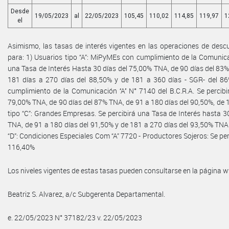
Desde
19/05/2023
al
22/05/2023
105,45
110,02
114,85
119,97
1
el
Asimismo, las tasas de interés vigentes en las operaciones de descu
para: 1) Usuarios tipo “A”: MiPyMEs con cumplimiento de la Comunicació
una Tasa de Interés Hasta 30 días del 75,00% TNA, de 90 días del 83
181 días a 270 días del 88,50% y de 181 a 360 días - SGR- del 86
cumplimiento de la Comunicación ‘‘A’’ N° 7140 del B.C.R.A. Se percib
79,00% TNA, de 90 días del 87% TNA, de 91 a 180 días del 90,50%, de 
tipo “C”: Grandes Empresas. Se percibirá una Tasa de Interés hasta 3
TNA, de 91 a 180 días del 91,50% y de 181 a 270 días del 93,50% TNA.
“D”: Condiciones Especiales Com “A” 7720 - Productores Sojeros: Se per
116,40%
Los niveles vigentes de estas tasas pueden consultarse en la página
Beatriz S. Alvarez, a/c Subgerenta Departamental.
e. 22/05/2023 N° 37182/23 v. 22/05/2023