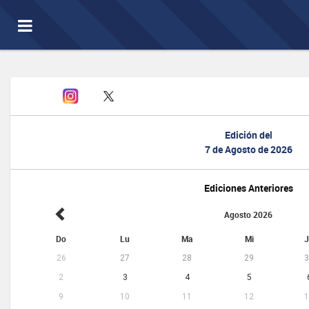
Toggle
navigation
Edición del
7 de Agosto de 2026
Ediciones Anteriores
Agosto 2026
Do
Lu
Ma
Mi
J
26
27
28
29
3
2
3
4
5
9
10
11
12
1