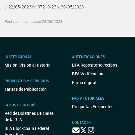
e. 22/05/2023 N° 37210/23 v. 30/05/2023
Fecha de publicación 22/05/2023
INSTITUCIONAL
AUTENTICACIONES
Misión, Visión e Historia
BFA Repositorio recibos
BFA Verificación
PRODUCTOS Y SERVICIOS
Firma digital
Tarifas de Publicación
FAQ Y TUTORIALES
SITIOS DE INTERÉS
Preguntas Frecuentes
Red de Boletines Oficiales
de la R. A.
CONTACTO
BFA Blockchain Federal
Argentina