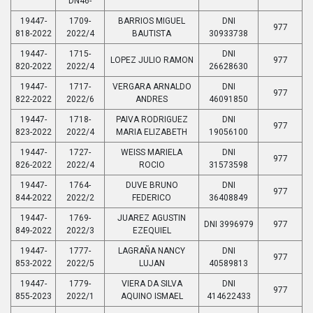
DN46-
19447-
1709-
BARRIOS MIGUEL
DNI
977
818-2022
2022/4
BAUTISTA
30933738
19447-
1715-
DNI
LOPEZ JULIO RAMON
977
820-2022
2022/4
26628630
19447-
1717-
VERGARA ARNALDO
DNI
977
822-2022
2022/6
ANDRES
46091850
19447-
1718-
PAIVA RODRIGUEZ
DNI
977
823-2022
2022/4
MARIA ELIZABETH
19056100
19447-
1727-
WEISS MARIELA
DNI
977
826-2022
2022/4
ROCIO
31573598
19447-
1764-
DUVE BRUNO
DNI
977
844-2022
2022/2
FEDERICO
36408849
19447-
1769-
JUAREZ AGUSTIN
DNI 3996979
977
849-2022
2022/3
EZEQUIEL
19447-
1777-
LAGRAÑA NANCY
DNI
977
853-2022
2022/5
LUJAN
40589813
19447-
1779-
VIERA DA SILVA
DNI
977
855-2023
2022/1
AQUINO ISMAEL
414622433