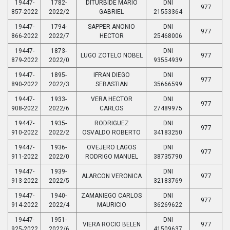
19447-
1782-
DITURBIDE MARIO
DNI
977
857-2022
2022/2
GABRIEL
21553364
19447-
1794-
SAPPER ANONIO
DNI
977
866-2022
2022/7
HECTOR
25468006
19447-
1873-
DNI
LUGO ZOTELO NOBEL
977
879-2022
2022/0
93554939
19447-
1895-
IFRAN DIEGO
DNI
977
890-2022
2022/3
SEBASTIAN
35666599
19447-
1933-
VERA HECTOR
DNI
977
908-2022
2022/6
CARLOS
27489975
19447-
1935-
RODRIGUEZ
DNI
977
910-2022
2022/2
OSVALDO ROBERTO
34183250
19447-
1936-
OVEJERO LAGOS
DNI
977
911-2022
2022/0
RODRIGO MANUEL
38735790
19447-
1939-
DNI
ALARCON VERONICA
977
913-2022
2022/5
32183769
19447-
1940-
ZAMANIEGO CARLOS
DNI
977
914-2022
2022/4
MAURICIO
36269622
19447-
1951-
DNI
VIERA ROCIO BELEN
977
925-2022
2022/6
41509637