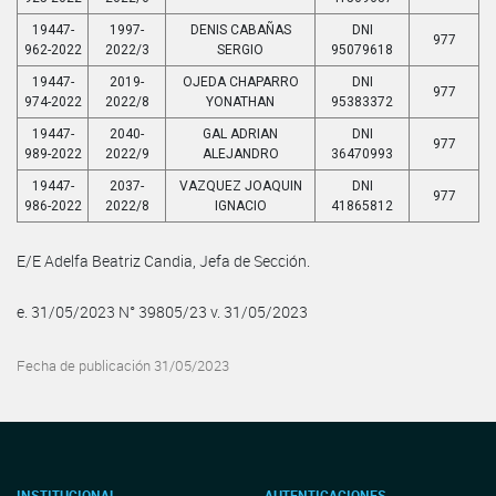
19447-
1997-
DENIS CABAÑAS
DNI
977
962-2022
2022/3
SERGIO
95079618
19447-
2019-
OJEDA CHAPARRO
DNI
977
974-2022
2022/8
YONATHAN
95383372
19447-
2040-
GAL ADRIAN
DNI
977
989-2022
2022/9
ALEJANDRO
36470993
19447-
2037-
VAZQUEZ JOAQUIN
DNI
977
986-2022
2022/8
IGNACIO
41865812
E/E Adelfa Beatriz Candia, Jefa de Sección.
e. 31/05/2023 N° 39805/23 v. 31/05/2023
Fecha de publicación 31/05/2023
INSTITUCIONAL
AUTENTICACIONES