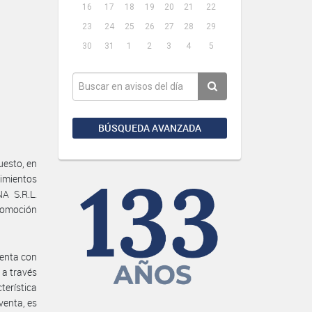
16
17
18
19
20
21
22
23
24
25
26
27
28
29
30
31
1
2
3
4
5
BÚSQUEDA AVANZADA
uesto, en
imientos
A S.R.L.
Promoción
uenta con
 a través
erística
venta, es