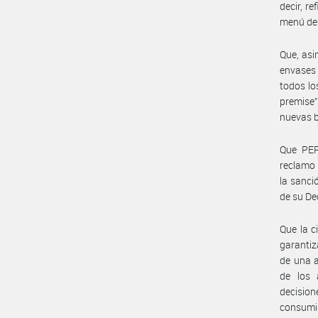
decir, re
menú del
Que, asi
envases 
todos lo
premise”
nuevas b
Que PEP
reclamo 
la sanci
de su De
Que la c
garantiz
de una a
de los 
decision
consumi