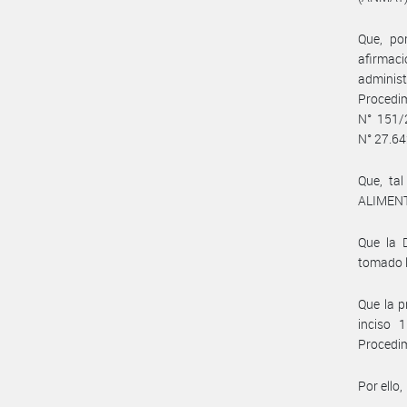
Que, po
afirmac
administ
Procedi
N° 151/2
N° 27.64
Que, ta
ALIMENT
Que la
tomado l
Que la p
inciso 
Procedim
Por ello,