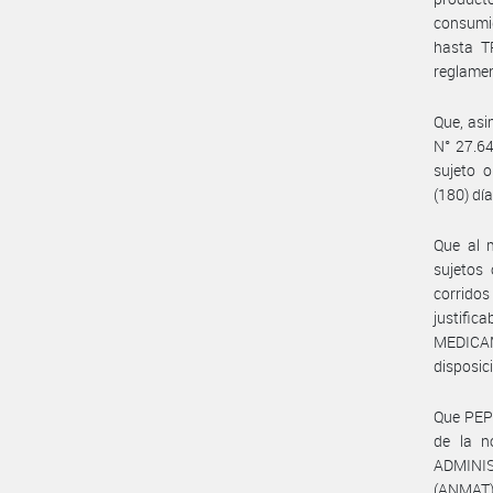
consumid
hasta T
reglamen
Que, asi
N° 27.64
sujeto o
(180) día
Que al 
sujetos
corridos
justific
MEDICAM
disposic
Que PEPS
de la n
ADMINI
(ANMAT)