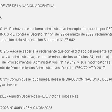
IDENTE DE LA NACIÓN ARGENTINA
A:
 1º.- Recházase el reclamo administrativo impropio interpuesto por P
A S.R.L. contra el Decreto N° 151 del 22 de marzo de 2022, reglamenta
romoción de la Alimentación Saludable N° 27.642.
 2º.- Hágase saber a la reclamante que con el dictado del presente a
la vía administrativa, en los términos de los artículos 24, inciso a) 
l de Procedimientos Administrativos N° 19.549 y sus modificatorias 
to de Procedimientos Administrativos. Decreto 1759/72 –T.O. 2017.
O 3º.- Comuníquese, publíquese, dese a la DIRECCIÓN NACIONAL DEL 
y archívese.
Z - Agustín Oscar Rossi - E/E Victoria Tolosa Paz
6/2023 N° 40691/23 v. 01/06/2023