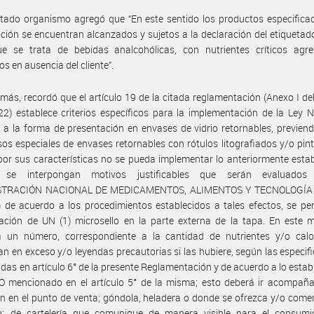
itado organismo agregó que “En este sentido los productos especifica
ción se encuentran alcanzados y sujetos a la declaración del etiquetado
e se trata de bebidas analcohólicas, con nutrientes críticos agr
s en ausencia del cliente”.
más, recordó que el artículo 19 de la citada reglamentación (Anexo I de
2) establece criterios específicos para la implementación de la Ley 
 a la forma de presentación en envases de vidrio retornables, previen
os especiales de envases retornables con rótulos litografiados y/o pin
por sus características no se pueda implementar lo anteriormente estab
 se interpongan motivos justificables que serán evaluados
STRACIÓN NACIONAL DE MEDICAMENTOS, ALIMENTOS Y TECNOLOGÍA
de acuerdo a los procedimientos establecidos a tales efectos, se per
ación de UN (1) microsello en la parte externa de la tapa. En este m
á un número, correspondiente a la cantidad de nutrientes y/o calo
n en exceso y/o leyendas precautorias si las hubiere, según las especif
idas en artículo 6° de la presente Reglamentación y de acuerdo a lo estab
O mencionado en el artículo 5° de la misma; esto deberá ir acompaña
ón en el punto de venta; góndola, heladera o donde se ofrezca y/o comerc
o; de cartelería que comunique de manera visible para el consumi