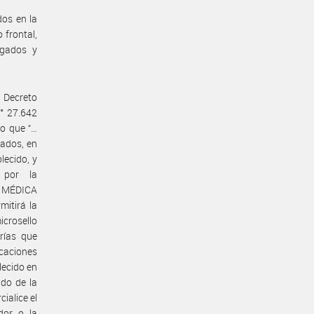
dos en la
 frontal,
egados y
l Decreto
N° 27.642
do que “…
tados, en
lecido, y
 por la
 MÉDICA
mitirá la
icrosello
rías que
icaciones
lecido en
do de la
ialice el
dor o la