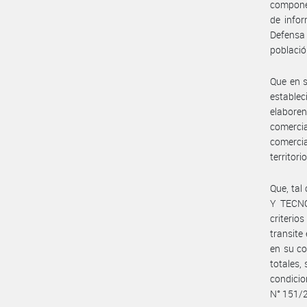
componen
de infor
Defensa 
població
Que en s
estable
elabore
comerci
comercia
territor
Que, ta
Y TECNO
criterio
transite
en su co
totales,
condicio
N° 151/