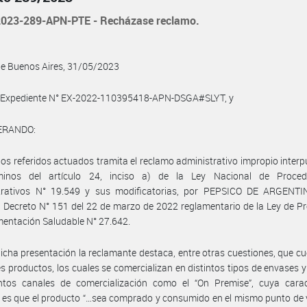
023-289-APN-PTE - Recházase reclamo.
de Buenos Aires, 31/05/2023
l Expediente N° EX-2022-110395418-APN-DSGA#SLYT, y
ERANDO:
los referidos actuados tramita el reclamo administrativo impropio interp
minos del artículo 24, inciso a) de la Ley Nacional de Proced
trativos N° 19.549 y sus modificatorias, por PEPSICO DE ARGENTIN
l Decreto N° 151 del 22 de marzo de 2022 reglamentario de la Ley de 
imentación Saludable N° 27.642.
icha presentación la reclamante destaca, entre otras cuestiones, que c
es productos, los cuales se comercializan en distintos tipos de envases y
intos canales de comercialización como el “On Premise”, cuya caract
l es que el producto “…sea comprado y consumido en el mismo punto de 