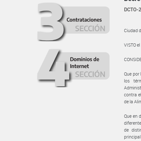
DCTO-2
Ciudad 
VISTO e
CONSID
Que por 
los tér
Adminis
contra e
de la Al
Que en d
diferent
de dist
principa