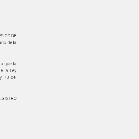
EPSICO DE
rio de la
cto queda
de la Ley
y 73 del
REGISTRO