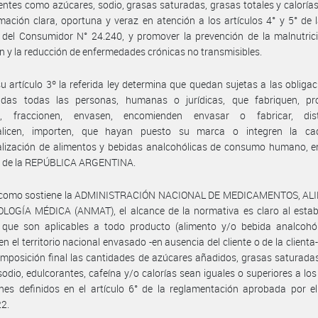
tes como azúcares, sodio, grasas saturadas, grasas totales y calorías,
mación clara, oportuna y veraz en atención a los artículos 4° y 5° de 
del Consumidor N° 24.240, y promover la prevención de la malnutrici
n y la reducción de enfermedades crónicas no transmisibles.
u artículo 3º la referida ley determina que quedan sujetas a las obligaci
cidas todas las personas, humanas o jurídicas, que fabriquen, pr
n, fraccionen, envasen, encomienden envasar o fabricar, dist
alicen, importen, que hayan puesto su marca o integren la c
lización de alimentos y bebidas analcohólicas de consumo humano, en
io de la REPÚBLICA ARGENTINA.
l como sostiene la ADMINISTRACIÓN NACIONAL DE MEDICAMENTOS, A
LOGÍA MÉDICA (ANMAT), el alcance de la normativa es claro al establ
s que son aplicables a todo producto (alimento y/o bebida analcohól
 en el territorio nacional envasado -en ausencia del cliente o de la clienta
mposición final las cantidades de azúcares añadidos, grasas saturada
 sodio, edulcorantes, cafeína y/o calorías sean iguales o superiores a los 
nes definidos en el artículo 6° de la reglamentación aprobada por e
22.