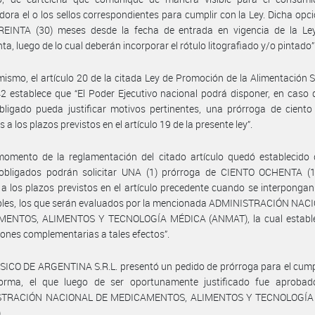
ora el o los sellos correspondientes para cumplir con la Ley. Dicha opci
REINTA (30) meses desde la fecha de entrada en vigencia de la Le
ta, luego de lo cual deberán incorporar el rótulo litografiado y/o pintado”
mismo, el artículo 20 de la citada Ley de Promoción de la Alimentación 
2 establece que “El Poder Ejecutivo nacional podrá disponer, en caso 
bligado pueda justificar motivos pertinentes, una prórroga de cient
s a los plazos previstos en el artículo 19 de la presente ley”.
momento de la reglamentación del citado artículo quedó establecido 
 obligados podrán solicitar UNA (1) prórroga de CIENTO OCHENTA (1
 a los plazos previstos en el artículo precedente cuando se interponga
ables, los que serán evaluados por la mencionada ADMINISTRACIÓN NAC
ENTOS, ALIMENTOS Y TECNOLOGÍA MÉDICA (ANMAT), la cual estable
iones complementarias a tales efectos”.
ICO DE ARGENTINA S.R.L. presentó un pedido de prórroga para el cump
orma, el que luego de ser oportunamente justificado fue aprobad
STRACIÓN NACIONAL DE MEDICAMENTOS, ALIMENTOS Y TECNOLOGÍA
.