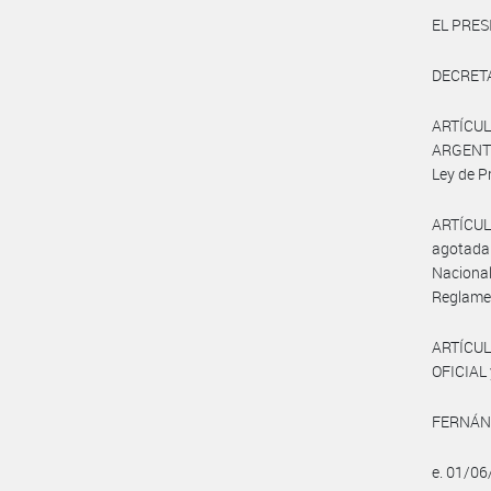
EL PRES
DECRET
ARTÍCULO
ARGENTIN
Ley de P
ARTÍCULO
agotada 
Naciona
Reglamen
ARTÍCUL
OFICIAL 
FERNÁNDE
e. 01/0