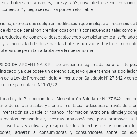
fiere a hoteles, restaurantes, bares y cafés, cuya oferta se encuentra incl
 comercio…” y luego se reutiliza por ser retornable.
mismo, expresa que cualquier modificación que implique un recambio de 
de vidrio del canal “on premise” ocasionaría consecuencias tales como el 
s productos del comercio, desabasteciendo completamente al señalado 
; y la necesidad de desechar las botellas utilizadas hasta el moment
otellas que permitan adaptarse a la nueva norma.
SICO DE ARGENTINA S.R.L. se encuentra legitimada para la interposi
indicado, ya que posee un derecho subjetivo que entiende ha sido lesi
ón de la Ley de Promoción de la Alimentación Saludable N° 27.642 y con e
creto reglamentario N° 151/22.
itada Ley de Promoción de la Alimentación Saludable N° 27.642 tiene po
ar el derecho a la salud y a una alimentación adecuada a través de la 
limentación saludable, brindando información nutricional simple y com
alimentos envasados y bebidas analcohólicas, para promover la
es asertivas y activas, y resguardar los derechos de las consumidor
dores; advertir a consumidoras y consumidores sobre los ex