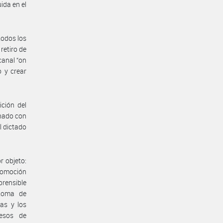
uida en el
todos los
retiro de
canal “on
o y crear
ción del
onado con
l dictado
r objeto:
promoción
prensible
 toma de
as y los
cesos de