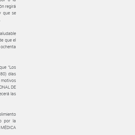
ón regirá
y que se
.
Saludable
de que el
o ochenta
que “Los
80) días
n motivos
IONAL DE
cerá las
limiento
o por la
 MÉDICA