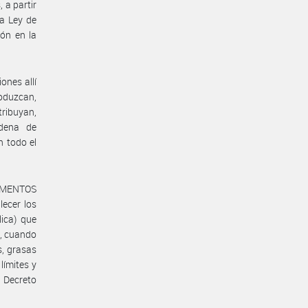
 a partir
la Ley de
ón en la
ones allí
oduzcan,
ribuyan,
adena de
 todo el
LIMENTOS
ecer los
ica) que
-, cuando
s, grasas
límites y
l Decreto