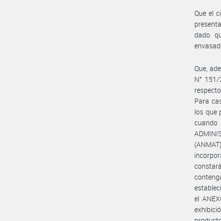
Que el c
presenta
dado qu
envasado
Que, ade
N° 151/2
respecto
Para cas
los que 
cuando
ADMINI
(ANMAT) 
incorpor
constar
contenga
establec
el ANEX
exhibici
product