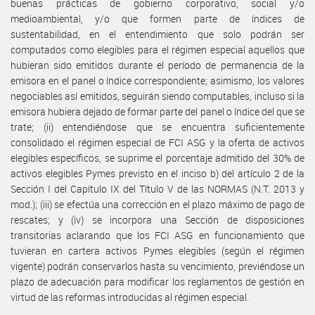
buenas prácticas de gobierno corporativo, social y/o
medioambiental, y/o que formen parte de índices de
sustentabilidad, en el entendimiento que solo podrán ser
computados como elegibles para el régimen especial aquellos que
hubieran sido emitidos durante el período de permanencia de la
emisora en el panel o índice correspondiente; asimismo, los valores
negociables así emitidos, seguirán siendo computables, incluso si la
emisora hubiera dejado de formar parte del panel o índice del que se
trate; (ii) entendiéndose que se encuentra suficientemente
consolidado el régimen especial de FCI ASG y la oferta de activos
elegibles específicos, se suprime el porcentaje admitido del 30% de
activos elegibles Pymes previsto en el inciso b) del artículo 2 de la
Sección I del Capítulo IX del Título V de las NORMAS (N.T. 2013 y
mod.); (iii) se efectúa una corrección en el plazo máximo de pago de
rescates; y (iv) se incorpora una Sección de disposiciones
transitorias aclarando que los FCI ASG en funcionamiento que
tuvieran en cartera activos Pymes elegibles (según el régimen
vigente) podrán conservarlos hasta su vencimiento, previéndose un
plazo de adecuación para modificar los reglamentos de gestión en
virtud de las reformas introducidas al régimen especial.