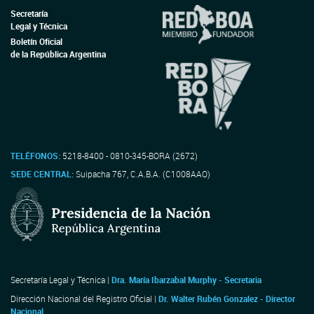
Secretaría
Legal y Técnica
Boletín Oficial
de la República Argentina
TELÉFONOS:
5218-8400 - 0810-345-BORA (2672)
SEDE CENTRAL:
Suipacha 767, C.A.B.A. (C1008AAO)
Secretaría Legal y Técnica |
Dra. María Ibarzabal Murphy - Secretaria
Dirección Nacional del Registro Oficial |
Dr. Walter Rubén Gonzalez - Director
Nacional