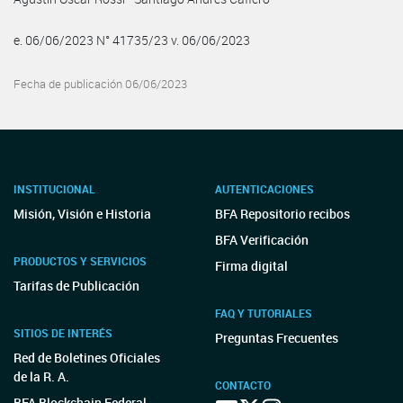
e. 06/06/2023 N° 41735/23 v. 06/06/2023
Fecha de publicación 06/06/2023
INSTITUCIONAL
AUTENTICACIONES
Misión, Visión e Historia
BFA Repositorio recibos
BFA Verificación
PRODUCTOS Y SERVICIOS
Firma digital
Tarifas de Publicación
FAQ Y TUTORIALES
SITIOS DE INTERÉS
Preguntas Frecuentes
Red de Boletines Oficiales
de la R. A.
CONTACTO
BFA Blockchain Federal