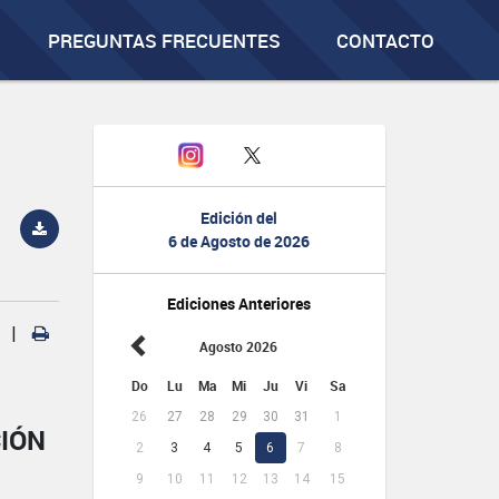
PREGUNTAS FRECUENTES
CONTACTO
Edición del
6 de Agosto de 2026
Ediciones Anteriores
|
Agosto 2026
Do
Lu
Ma
Mi
Ju
Vi
Sa
26
27
28
29
30
31
1
CIÓN
2
3
4
5
6
7
8
9
10
11
12
13
14
15