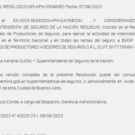
S: RESOL-2023-265-APN-SSN#MEC Fecha: 07/06/2023
 el EX-2023-36343020-APN-GAYR#SSN ...Y CONSIDERANDO
TENDENTA DE SEGUROS DE LA NACIÓN RESUELVE: Inscribir en el Reg
es de Productores de Seguros, para ejercer la actividad de intermed
, en el Territorio Nacional y en todas las ramas del seguro, a BMS
D DE PRODUCTORES ASESORES DE SEGUROS S.R.L. (CUIT 30-71795491-
ta Adriana GUIDA – Superintendenta de Seguros de la Nación.
a versión completa de la presente Resolución puede ser consu
entina.gob.ar/superintendencia-de-seguros o personalmente en Avda. 
 de esta Ciudad de Buenos Aires.
is Conde, a cargo de Despacho, Gerencia Administrativa.
6/2023 N° 43225/23 v. 09/06/2023