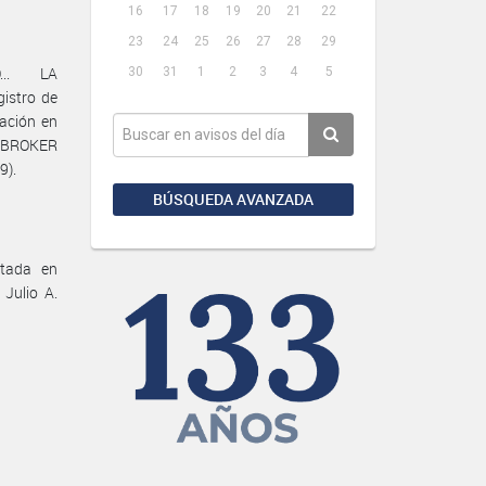
16
17
18
19
20
21
22
23
24
25
26
27
28
29
... LA
30
31
1
2
3
4
5
istro de
iación en
P BROKER
9).
BÚSQUEDA AVANZADA
ltada en
Julio A.