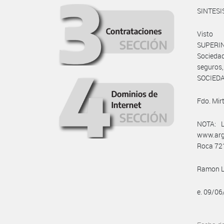
SINTESI
Visto
SUPERIN
Sociedad
seguros
SOCIEDA
Fdo. Mir
NOTA: L
www.arg
Roca 721
Ramon Lu
e. 09/0