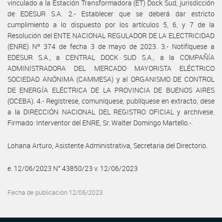
vinculado a la Estación Transformadora (ET) Dock Sud, jurisdicción
de EDESUR S.A. 2.- Establecer que se deberá dar estricto
cumplimiento a lo dispuesto por los artículos 5, 6, y 7 de la
Resolución del ENTE NACIONAL REGULADOR DE LA ELECTRICIDAD
(ENRE) Nº 374 de fecha 3 de mayo de 2023. 3.- Notifíquese a
EDESUR S.A., a CENTRAL DOCK SUD S.A., a la COMPAÑÍA
ADMINISTRADORA DEL MERCADO MAYORISTA ELÉCTRICO
SOCIEDAD ANÓNIMA (CAMMESA) y al ORGANISMO DE CONTROL
DE ENERGÍA ELÉCTRICA DE LA PROVINCIA DE BUENOS AIRES
(OCEBA). 4.- Regístrese, comuníquese, publíquese en extracto, dese
a la DIRECCIÓN NACIONAL DEL REGISTRO OFICIAL y archívese.
Firmado: Interventor del ENRE, Sr. Walter Domingo Martello.-.
Lohana Arturo, Asistente Administrativa, Secretaria del Directorio.
e. 12/06/2023 N° 43850/23 v. 12/06/2023
Fecha de publicación 12/06/2023