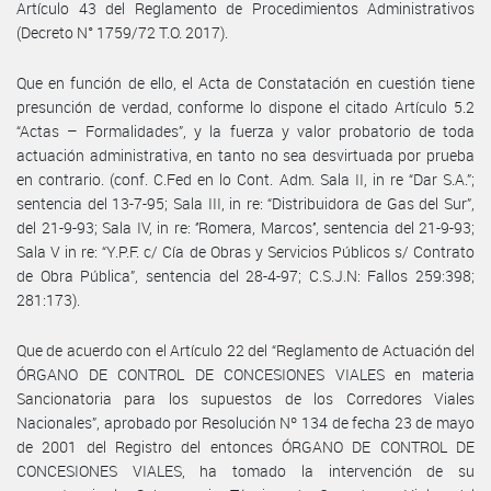
Artículo 43 del Reglamento de Procedimientos Administrativos
(Decreto N° 1759/72 T.O. 2017).
Que en función de ello, el Acta de Constatación en cuestión tiene
presunción de verdad, conforme lo dispone el citado Artículo 5.2
“Actas – Formalidades”, y la fuerza y valor probatorio de toda
actuación administrativa, en tanto no sea desvirtuada por prueba
en contrario. (conf. C.Fed en lo Cont. Adm. Sala II, in re “Dar S.A.”;
sentencia del 13-7-95; Sala III, in re: “Distribuidora de Gas del Sur”,
del 21-9-93; Sala IV, in re: ‘’Romera, Marcos’’, sentencia del 21-9-93;
Sala V in re: “Y.P.F. c/ Cía de Obras y Servicios Públicos s/ Contrato
de Obra Pública”, sentencia del 28-4-97; C.S.J.N: Fallos 259:398;
281:173).
Que de acuerdo con el Artículo 22 del “Reglamento de Actuación del
ÓRGANO DE CONTROL DE CONCESIONES VIALES en materia
Sancionatoria para los supuestos de los Corredores Viales
Nacionales”, aprobado por Resolución Nº 134 de fecha 23 de mayo
de 2001 del Registro del entonces ÓRGANO DE CONTROL DE
CONCESIONES VIALES, ha tomado la intervención de su