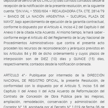
depositarse dentro de los CINCO (5) días corridos contados desde la
recepción de la notificación de la presente resolución, en la siguiente
cuenta: “D.N.VIAL – 5500/604 – RECAUDADORA CTA. CTE. 2814/79
– BANCO DE LA NACIÓN ARGENTINA – SUCURSAL PLAZA DE
MAYO”, bajo apercibimiento de ejecución de la garantía contractual,
conforme lo dispuesto por el Artículo 4, Inciso 4.2 del Capítulo II del
Anexo II de la citada Acta Acuerdo. Al mismo tiempo, le hará saber -
conforme exige el Artículo 40 del Reglamento de la Ley Nacional de
Procedimientos Administrativos- que contra el presente acto
proceden los recursos de reconsideración y jerárquico previstos en
los Artículos 84 y 89 de dicho ordenamiento y cuyos plazos de
interposición son de DIEZ (10) días y QUINCE (15) días,
respectivamente, contados desde la notificación ordenada.
ARTÍCULO 4°.- Publíquese por intermedio de la DIRECCIÓN
NACIONAL DE REGISTRO OFICIAL, la presente Resolución, de
conformidad con lo dispuesto por el Artículo 5, Inciso 5.6 del
Capítulo II del Anexo II del Acta Acuerdo de Reformulación del
Contrato de Concesión de Obra Pública para las mejoras,
ampliación, remodelación, conservación y administración del
Corredor N° 18, aprobada por el Decreto N° 1.019 de fecha 06 de