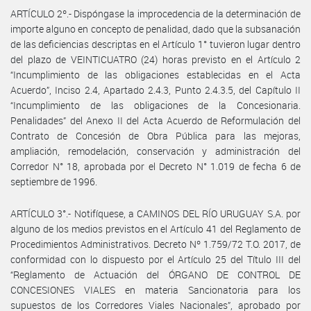
ARTÍCULO 2º.- Dispóngase la improcedencia de la determinación de
importe alguno en concepto de penalidad, dado que la subsanación
de las deficiencias descriptas en el Artículo 1° tuvieron lugar dentro
del plazo de VEINTICUATRO (24) horas previsto en el Artículo 2
“Incumplimiento de las obligaciones establecidas en el Acta
Acuerdo”, Inciso 2.4, Apartado 2.4.3, Punto 2.4.3.5, del Capítulo II
“Incumplimiento de las obligaciones de la Concesionaria.
Penalidades” del Anexo II del Acta Acuerdo de Reformulación del
Contrato de Concesión de Obra Pública para las mejoras,
ampliación, remodelación, conservación y administración del
Corredor N° 18, aprobada por el Decreto N° 1.019 de fecha 6 de
septiembre de 1996.
ARTÍCULO 3°.- Notifíquese, a CAMINOS DEL RÍO URUGUAY S.A. por
alguno de los medios previstos en el Artículo 41 del Reglamento de
Procedimientos Administrativos. Decreto Nº 1.759/72 T.O. 2017, de
conformidad con lo dispuesto por el Artículo 25 del Título III del
“Reglamento de Actuación del ÓRGANO DE CONTROL DE
CONCESIONES VIALES en materia Sancionatoria para los
supuestos de los Corredores Viales Nacionales”, aprobado por