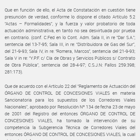
Que en función de ello, el Acta de Constatación en cuestión tiene
presunción de verdad, conforme lo dispone el citado Artículo 5.2
“Actas – Formalidades”, y la fuerza y valor probatorio de toda
actuación administrativa, en tanto no sea desvirtuada por prueba
en contrario. (conf. C.Fed en lo Cont. Adm. Sala II, in re “Dar S.A.”;
sentencia del 13-7-95; Sala III, in re: “Distribuidora de Gas del Sur”,
del 21-9-93; Sala IV, in re: ‘’Romera, Marcos’’, sentencia del 21-9-93;
Sala V in re: “Y.P.F. c/ Cía de Obras y Servicios Públicos s/ Contrato
de Obra Pública”, sentencia del 28-4-97; C.S.J.N: Fallos 259:398;
281:173).
Que de acuerdo con el Artículo 22 del “Reglamento de Actuación del
ÓRGANO DE CONTROL DE CONCESIONES VIALES en materia
Sancionatoria para los supuestos de los Corredores Viales
Nacionales”, aprobado por Resolución Nº 134 de fecha 23 de mayo
de 2001 del Registro del entonces ÓRGANO DE CONTROL DE
CONCESIONES VIALES, ha tomado la intervención de su
competencia la Subgerencia Técnica de Corredores Viales del
entonces ÓRGANO DE CONTROL DE CONCESIONES VIALES, la cual