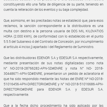
constituyendo ello una falta de diligencia de su parte, teniendo en
cuenta la reiteración de los eventos y su baja complejidad.
Que, asimismo, en las precitadas notas se estableció que, para esos
reclamos, la sanción correspondiente a la distribuidora es una
multa con destino a la persona usuaria de DOS MIL KILOVATIOS
HORA (2.000 kWh), de conformidad con lo establecido en el punto
5.5.5 del Subanexo 4 del Contrato de Concesión, por incumplimiento
al artículo 4 inciso j) apartado I del Reglamento de Suministro.
Que las distribuidoras EDENOR S.A y EDESUR S.A respectivamente,
mediante presentación de sus notas digitalizadas como nota
N° NO-2018-28766282-APN-SD#ENRE y nota N° NO- 2018-
30448671-APN-SD#ENRE, presentaron un pedido de aclaratoria el
que ha sido respondido mediante las Notas del ENRE Nº NO-2018-
51016456-APN-DIRECTORIO#ENRE y N° NO-2018-51016686-APN-
DIRECTORIO#ENRE para EDENOR S.A. y EDESUR S.A.
respectivamente.
Que a la fecha dicho procedimiento ha sido aplicado por las