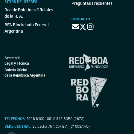
SITIOS DE INTERÉS
Preguntas Frecuentes
Red de Boletines Oficiales
de la R. A.
CONTACTO
BFA Blockchain Federal
Argentina
Secretaría
Legal y Técnica
Boletín Oficial
de la República Argentina
TELÉFONOS:
5218-8400 - 0810-345-BORA (2672)
SEDE CENTRAL:
Suipacha 767, C.A.B.A. (C1008AAO)