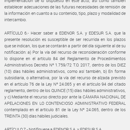
implementación de lo dispuesto en este acto, así como también
establecer adecuaciones de las futuras necesidades de remisión de
la información en cuanto a su contenido, tipo, plazo y modalidad de
intercambio.
ARTÍCULO 6.- Hacer saber a EDENOR S.A. y EDESUR S.A. que la
presente resolución es susceptible de ser recurrida en los plazos
que se indican, los que se contarán a partir del día siguiente al de su
notificación: a) Por la vía del recurso de reconsideración conforme
lo dispone en el artículo 84 del Reglamento de Procedimientos
Administrativos Decreto Nº 1.759/72 T.O. 2017, dentro de los DIEZ
(10) días hábiles administrativos, como así también, b) En forma
subsidiaria, o alternativa, por la vía del recurso de alzada previsto
en el artículo 76 de la Ley Nº 24.065 y en el artículo 94 del citado
reglamento, dentro de los QUINCE (15) días hábiles administrativos,
y c) Mediante el recurso directo por ante la CÁMARA NACIONAL DE
APELACIONES EN LO CONTENCIOSO ADMINISTRATIVO FEDERAL
contemplado en el artículo 81 de la Ley Nº 24.065, dentro de los
TREINTA (30) días hábiles judiciales.
ARTÍCULO 7.- Notifíquese a EDENOR S.A. y EDESUR S.A.