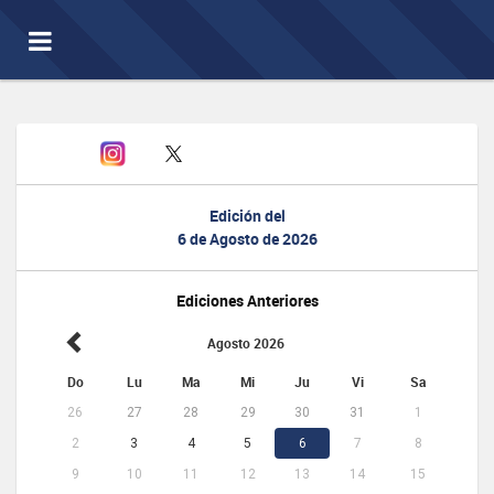
Toggle
navigation
Edición del
6 de Agosto de 2026
Ediciones Anteriores
Agosto 2026
Do
Lu
Ma
Mi
Ju
Vi
Sa
26
27
28
29
30
31
1
2
3
4
5
6
7
8
9
10
11
12
13
14
15