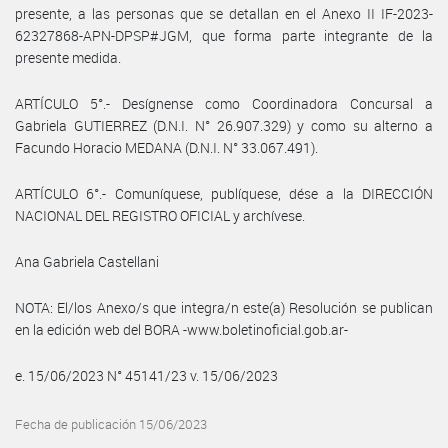
presente, a las personas que se detallan en el Anexo II IF-2023-
62327868-APN-DPSP#JGM, que forma parte integrante de la
presente medida.
ARTÍCULO 5°.- Desígnense como Coordinadora Concursal a
Gabriela GUTIERREZ (D.N.I. N° 26.907.329) y como su alterno a
Facundo Horacio MEDANA (D.N.I. N° 33.067.491).
ARTÍCULO 6°.- Comuníquese, publíquese, dése a la DIRECCIÓN
NACIONAL DEL REGISTRO OFICIAL y archívese.
Ana Gabriela Castellani
NOTA: El/los Anexo/s que integra/n este(a) Resolución se publican
en la edición web del BORA -www.boletinoficial.gob.ar-
e. 15/06/2023 N° 45141/23 v. 15/06/2023
Fecha de publicación 15/06/2023