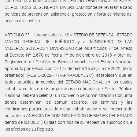
con destino a la instalación del CENTRO TERRITORIAL INTEGRAL
DE POLÍTICAS DE GÉNERO Y DIVERSIDAD, donde se llevarán a cabo
políticas de prevención, asistencia, protección y fortalecimiento del
acceso a la justicia.
ARTÍCULO 3º.- Hágase saber al MINISTERIO DE DEFENSA - ESTADO
MAYOR GENERAL DEL EJÉRCITO y al MINISTERIO DE LAS
MUJERES, GÉNEROS Y DIVERSIDAD que los artículos 7º del Anexo
al Decreto Nº 2.670 de fecha 1º de diciembre de 2015 y 8ter del
Reglamento de Gestión de Bienes Inmuebles del Estado Nacional
aprobado por Resolución Nº 177 de fecha 16 de julio de 2022 (texto
ordenado) (RESFC-2022-177-APNAABE#JGM), establecen que en
todos aquellos inmuebles del ESTADO NACIONAL en los cuales
cohabitaren dos o más organismos o entidades del Sector Público
Nacional deberán celebrar un Convenio de Administración Conjunta
donde determinen, de común acuerdo, los términos y las
condiciones particulares de dicha cohabitación y ser presentado
por ante la AGENCIA DE ADMINISTRACIÓN DE BIENES DEL ESTADO
dentro de los DIEZ (10) días corridos de su respectiva suscripción, a
los efectos de su Registro.