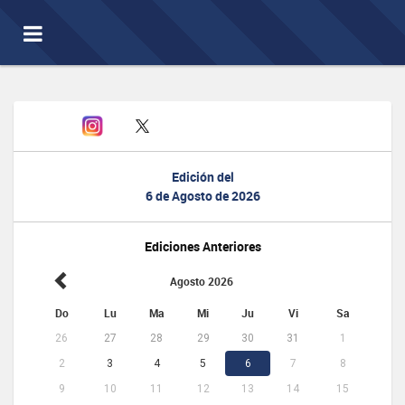
Toggle
navigation
Edición del
6 de Agosto de 2026
Ediciones Anteriores
Agosto 2026
Do
Lu
Ma
Mi
Ju
Vi
Sa
26
27
28
29
30
31
1
2
3
4
5
6
7
8
9
10
11
12
13
14
15