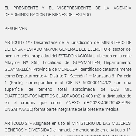
EL PRESIDENTE Y EL VICEPRESIDENTE DE LA AGENCIA
DE ADMINISTRACIÓN DE BIENES DEL ESTADO
RESUELVEN:
ARTÍCULO 1º.- Desaféctase de la jurisdicción del MINISTERIO DE
DEFENSA - ESTADO MAYOR GENERAL DEL EJÉRCITO el sector del
bien inmueble propiedad del ESTADO NACIONAL, ubicado en la calle
Allayme Nº 865, Localidad de GUAYMALLÉN, Departamento
GUAYMALLÉN, Provincia de MENDOZA; identificado catastralmente
como Departamento 4 - Distrito 7 - Sección 1 – Manzana 6 - Parcela
1 (Parte), correspondiente al CIE Nº 5000001149/2 con una
superficie de terreno total aproximada de DOS MIL
CUATROCIENTOS METROS CUADRADOS (2.400 m2), individualizado
en el croquis que como ANEXO (IF-2023-40626248-APN-
DNGAF#AABE) forma parte integrante de la presente medida.
ARTÍCULO 2º.- Asígnase en uso al MINISTERIO DE LAS MUJERES,
GÉNEROS Y DIVERSIDAD el inmueble mencionado en el Artículo 1º,