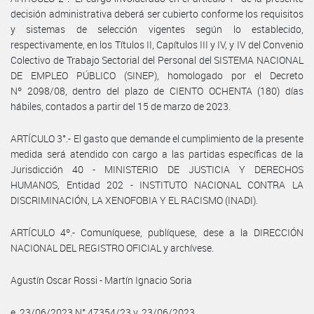
decisión administrativa deberá ser cubierto conforme los requisitos
y sistemas de selección vigentes según lo establecido,
respectivamente, en los Títulos II, Capítulos III y IV, y IV del Convenio
Colectivo de Trabajo Sectorial del Personal del SISTEMA NACIONAL
DE EMPLEO PÚBLICO (SINEP), homologado por el Decreto
Nº 2098/08, dentro del plazo de CIENTO OCHENTA (180) días
hábiles, contados a partir del 15 de marzo de 2023.
ARTÍCULO 3°.- El gasto que demande el cumplimiento de la presente
medida será atendido con cargo a las partidas específicas de la
Jurisdicción 40 - MINISTERIO DE JUSTICIA Y DERECHOS
HUMANOS, Entidad 202 - INSTITUTO NACIONAL CONTRA LA
DISCRIMINACIÓN, LA XENOFOBIA Y EL RACISMO (INADI).
ARTÍCULO 4º.- Comuníquese, publíquese, dese a la DIRECCIÓN
NACIONAL DEL REGISTRO OFICIAL y archívese.
Agustín Oscar Rossi - Martín Ignacio Soria
e. 23/06/2023 N° 47354/23 v. 23/06/2023