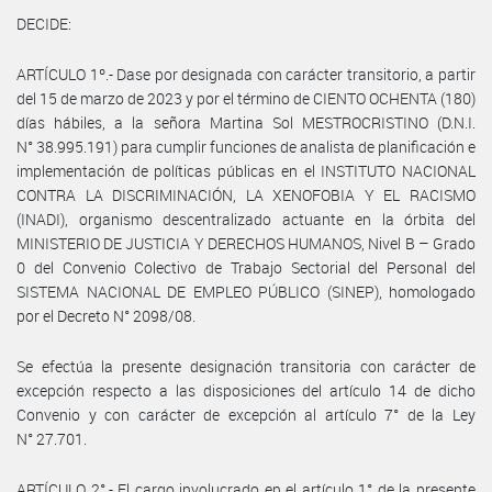
DECIDE:
ARTÍCULO 1º.- Dase por designada con carácter transitorio, a partir
del 15 de marzo de 2023 y por el término de CIENTO OCHENTA (180)
días hábiles, a la señora Martina Sol MESTROCRISTINO (D.N.I.
N° 38.995.191) para cumplir funciones de analista de planificación e
implementación de políticas públicas en el INSTITUTO NACIONAL
CONTRA LA DISCRIMINACIÓN, LA XENOFOBIA Y EL RACISMO
(INADI), organismo descentralizado actuante en la órbita del
MINISTERIO DE JUSTICIA Y DERECHOS HUMANOS, Nivel B – Grado
0 del Convenio Colectivo de Trabajo Sectorial del Personal del
SISTEMA NACIONAL DE EMPLEO PÚBLICO (SINEP), homologado
por el Decreto N° 2098/08.
Se efectúa la presente designación transitoria con carácter de
excepción respecto a las disposiciones del artículo 14 de dicho
Convenio y con carácter de excepción al artículo 7° de la Ley
N° 27.701.
ARTÍCULO 2°.- El cargo involucrado en el artículo 1° de la presente